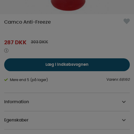
Camco Anti-Freeze
303
DKK
287
DKK
Læg i indkøbsvognen
Varenr:
68160
Mere end 5 (på lager)
Information
Egenskaber