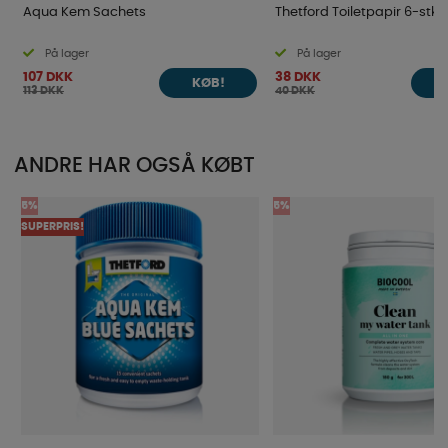
Aqua Kem Sachets
Thetford Toiletpapir 6-stk
På lager
På lager
107 DKK
38 DKK
KØB!
113 DKK
40 DKK
ANDRE HAR OGSÅ KØBT
5%
5%
SUPERPRIS!