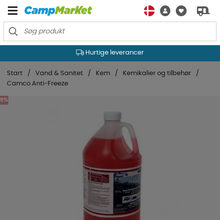
Hurtige leverancer
Start
Vand & Sanitet
Kem
Kemikalier og tilbehør
Camco Anti-Freeze
5