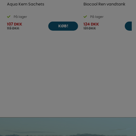
Aqua Kem Sachets
Biocool Ren vandtank
På lager
På lager
107 DKK
124 DKK
KØB!
113 DKK
131 DKK