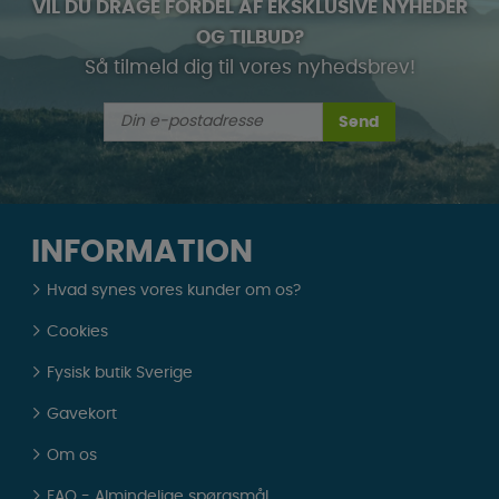
VIL DU DRAGE FORDEL AF EKSKLUSIVE NYHEDER
OG TILBUD?
Så tilmeld dig til vores nyhedsbrev!
Send
INFORMATION
Hvad synes vores kunder om os?
Cookies
Fysisk butik Sverige
Gavekort
Om os
FAQ - Almindelige spørgsmål