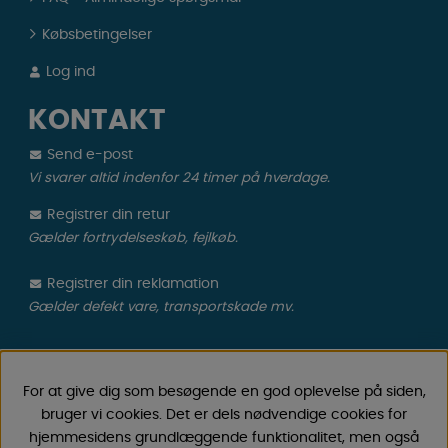
Købsbetingelser
Log ind
KONTAKT
Send e-post
Vi svarer altid indenfor 24 timer på hverdage.
Registrer din retur
Gælder fortrydelseskøb, fejlkøb.
Registrer din reklamation
Gælder defekt vare, transportskade mv.
CAMPMARKET
For at give dig som besøgende en god oplevelse på siden,
Vi har oparbejdet stor erfaring med campingvogne &
bruger vi cookies. Det er dels nødvendige cookies for
autocamper tilbehør gennem årene, fordi vi har
hjemmesidens grundlæggende funktionalitet, men også