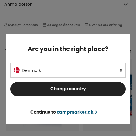
Anmeldelser
Kybdigt Personale
30 dages åbent køp
Over 50 års erfaring
POPULÆR I SAMME
Are you in the right place?
KATEGORI
SE ALLE PRODUKTER
5%
5%
SUPERPRIS!
Denmark
Change country
Continue to
campmarket.dk