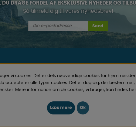
L DU DRAGE FORDEL AF EKSKLUSIVE NYHEDER OG TILB
Så tilmeld dig til vores nyhedsbrev!
Send
INFORMATION
ruger vi cookies. Det er dels nødvendige cookies for hjemmeside
amper tilbehør gennem årene,
HVAD SYNES VORES KUNDER
 du accepterer alle typer cookies. Det er dog dig, der bestemmer, 
ervedele og tilbehør til disse
COOKIES
ønsker. Mere information om de cookies, vi bruger, kan findes
her
en for camping & fritid til gode
noget, du godt kan lide blandt
FYSISK BUTIK SVERIGE
Læs mere
Ok
GAVEKORT
eksklusive tilbud.
OM OS
FAQ - ALMINDELIGE SPØRGS