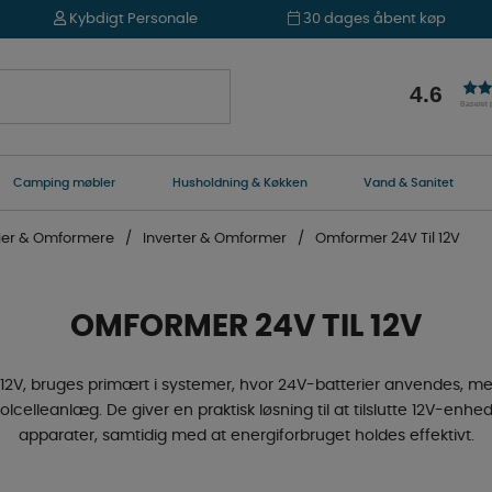
Kybdigt Personale
30 dages åbent køp
4.6
Baseret
Camping møbler
Husholdning & Køkken
Vand & Sanitet
ier & Omformere
Inverter & Omformer
Omformer 24V Til 12V
OMFORMER 24V TIL 12V
l 12V, bruges primært i systemer, hvor 24V-batterier anvendes, me
olcelleanlæg. De giver en praktisk løsning til at tilslutte 12V-enh
apparater, samtidig med at energiforbruget holdes effektivt.