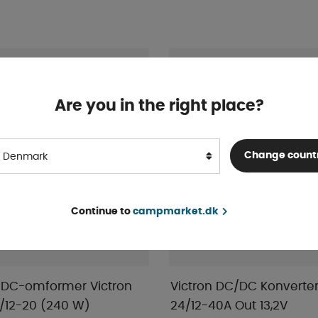
Are you in the right place?
Change count
Denmark
Continue to
campmarket.dk
/DC-omformer Victron
Victron DC/DC Konverter
4/12-20 (240 W)
24/12-40A Out 13,2V