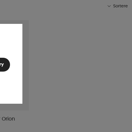
Sortere
Mest populære
Butikkens favoritter
Navn A-Ø
Navn Ø-A
Laveste pris
Højeste pris
ry
Varemærke
Publiceringsdato
 Orion