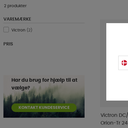
2 produkter
VAREMÆRKE
Victron
(
2
)
PRIS
Har du brug for hjælp til at
vælge?
KONTAKT KUNDESERVICE
Victron DC
Orion-Tr 2