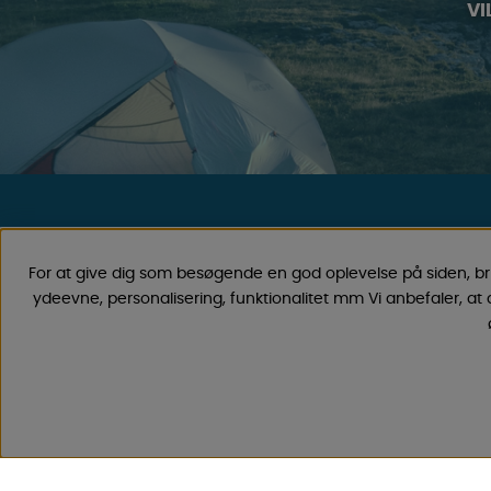
VI
CAMPMARKET
For at give dig som besøgende en god oplevelse på siden, b
Vi har oparbejdet stor erfaring med campingvogne & autoc
ydeevne, personalisering, funktionalitet mm Vi anbefaler, at
fordi vi har forhandlet campingvogne & autocampere samt res
siden 1968. Vi tilbyder et bredt udvalg af forskellige varer ind
priser med lave fragtomkostninger . Du vil helt sikkert finde 
vores 30.000 produkter!
Følg os på Facebook og Instagram for inspiration, nyheder og 
Campinglivet begynder hos os!