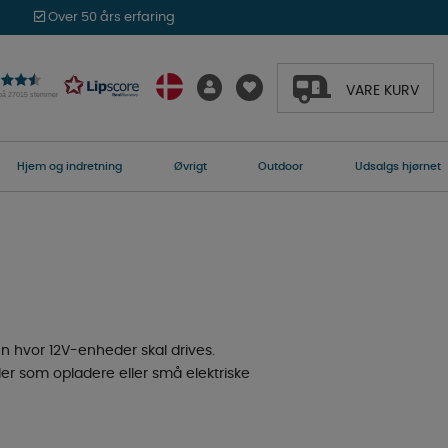
Over 50 års erfaring
VARE KURV
 på 27015 stemmer
Hjem og indretning
Øvrigt
Outdoor
Udsalgs hjørnet
n hvor 12V-enheder skal drives.
eder som opladere eller små elektriske