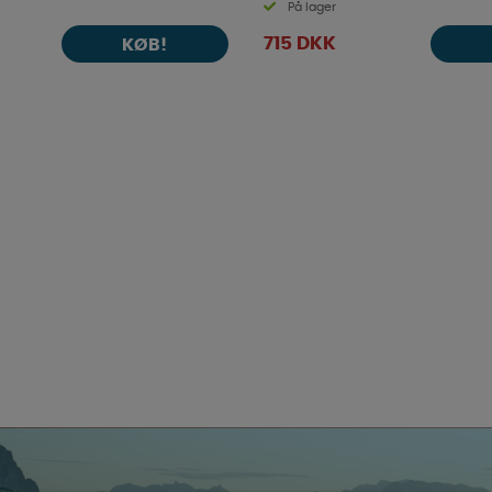
På lager
715 DKK
KØB!