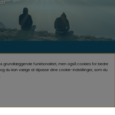
UD?
KONTAKT
ns grundlæggende funktionalitet, men også cookies for bedre
 OM OS?
Send e-post
og du kan vælge at tilpasse dine cookie-indstillinger, som du
Vi svarer altid indenfor 24 timer på
.
hverdage.
Registrer din retur
Gælder fortrydelseskøb, fejlkøb.
Registrer din reklamation
Gælder defekt vare, transportskade mv.
MÅL