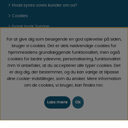
Hvad synes vores kunder om os?
Cookies
Fysisk butik Sverige
Gavekort
For at give dig som besøgende en god oplevelse på siden,
bruger vi cookies. Det er dels nødvendige cookies for
Om os
hjemmesidens grundlæggende funktionalitet, men også
FAQ - Almindelige spørgsmål
cookies for bedre ydeevne, personalisering, funktionalitet
mm Vi anbefaler, at du accepterer alle typer cookies. Det
Købsbetingelser
er dog dig, der bestemmer, og du kan vælge at tilpasse
dine cookie-indstillinger, som du ønsker. Mere information
Log ind
om de cookies, vi bruger, kan findes
her
.
KONTAKT
Læs mere
Ok
Send e-post
Vi svarer altid indenfor 24 timer på hverdage.
Registrer din retur
Gælder fortrydelseskøb, fejlkøb.