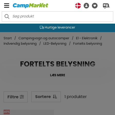
Hurtige leverancer
Start
Campingvogn og autocamper
El - Elektronik
Indvendig belysning
LED-Belysning
Fortelts belysning
FORTELTS BELYSNING
LÆS MERE
Sortere
1 produkter
Filtre
40%