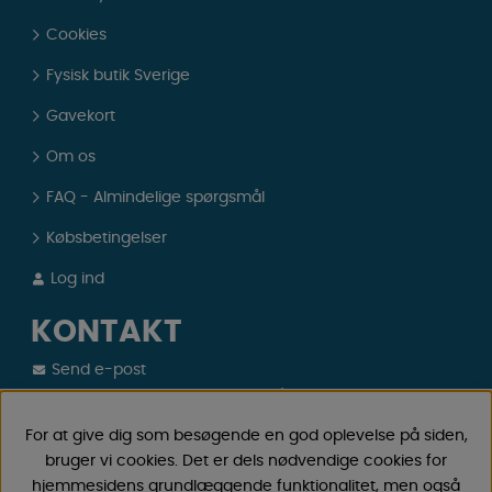
Cookies
Fysisk butik Sverige
Gavekort
Om os
FAQ - Almindelige spørgsmål
Købsbetingelser
Log ind
KONTAKT
Send e-post
Vi svarer altid indenfor 24 timer på hverdage.
Registrer din retur
For at give dig som besøgende en god oplevelse på siden,
Gælder fortrydelseskøb, fejlkøb.
bruger vi cookies. Det er dels nødvendige cookies for
hjemmesidens grundlæggende funktionalitet, men også