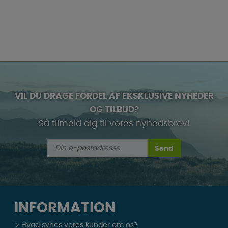
VIL DU DRAGE FORDEL AF EKSKLUSIVE NYHEDER
OG TILBUD?
Så tilmeld dig til vores nyhedsbrev!
Send
INFORMATION
Hvad synes vores kunder om os?