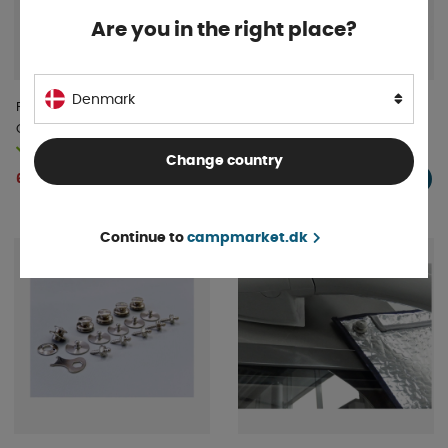
Are you in the right place?
Denmark
Forlængelsesrem 3 m til
Hinderman Reservdelskit
Overtræk 2-pak
Isoleringsmåtte
På lager
På lager
Change country
60 DKK
362 DKK
KØB!
KØB!
Continue to
campmarket.dk