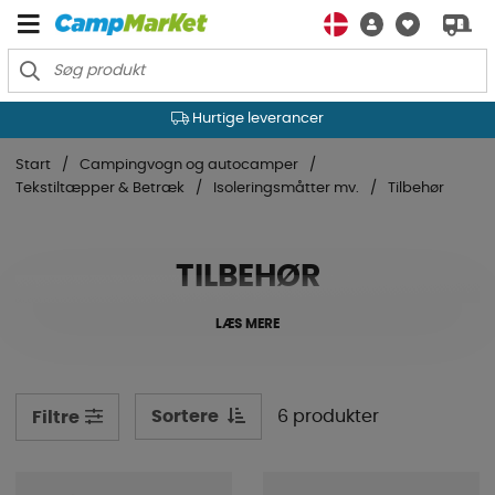
Hurtige leverancer
Start
Campingvogn og autocamper
Tekstiltæpper & Betræk
Isoleringsmåtter mv.
Tilbehør
TILBEHØR
LÆS MERE
Sortere
6 produkter
Filtre