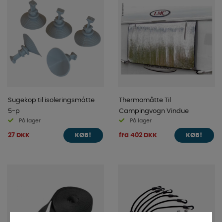
Sugekop til isoleringsmåtte
Thermomåtte Til
5-p
Campingvogn Vindue
På lager
På lager
27 DKK
fra 402 DKK
KØB!
KØB!