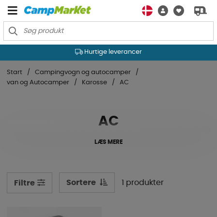
Hurtige leverancer
Start
Campingvogn og autocamper
van og Autocamper
Karosse
AC
AC
LÆS MERE
Sortere
1 produkter
Filtre