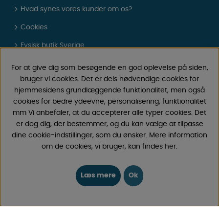
Hvad synes vores kunder om os?
Cookies
Fysisk butik Sverige
Gavekort
For at give dig som besøgende en god oplevelse på siden,
bruger vi cookies. Det er dels nødvendige cookies for
Om os
hjemmesidens grundlæggende funktionalitet, men også
FAQ - Almindelige spørgsmål
cookies for bedre ydeevne, personalisering, funktionalitet
mm Vi anbefaler, at du accepterer alle typer cookies. Det
Købsbetingelser
er dog dig, der bestemmer, og du kan vælge at tilpasse
dine cookie-indstillinger, som du ønsker. Mere information
Log ind
om de cookies, vi bruger, kan findes
her
.
KONTAKT
Læs mere
Ok
Send e-post
Vi svarer altid indenfor 24 timer på hverdage.
Registrer din retur
Gælder fortrydelseskøb, fejlkøb.