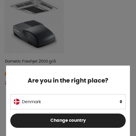
Dometic Freshjet 2000 grå
4-9 dage
Are you in the right place?
20 899 DKK
KØB!
Denmark
Change country