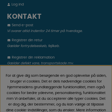
Log ind
KONTAKT
Send e-post
Vi svarer altid indenfor 24 timer på hverdage.
Registrer din retur
Gælder fortrydelseskøb, fejlkøb.
Registrer din reklamation
Gælder defekt vare, transportskade mv.
For at give dig som besøgende en god oplevelse på siden,
CAMPMARKET
bruger vi cookies. Det er dels nødvendige cookies for
hjemmesidens grundlæggende funktionalitet, men også
Vi har oparbejdet stor erfaring med campingvogne &
cookies for bedre ydeevne, personalisering, funktionalitet
autocamper tilbehør gennem årene, fordi vi har
mm Vi anbefaler, at du accepterer alle typer cookies. Det
forhandlet campingvogne & autocampere samt
er dog dig, der bestemmer, og du kan vælge at tilpasse
reservedele og tilbehør til disse siden 1968. Vi tilbyder et
dine cookie-indstillinger, som du ønsker. Mere information
bredt udvalg af forskellige varer inden for camping &