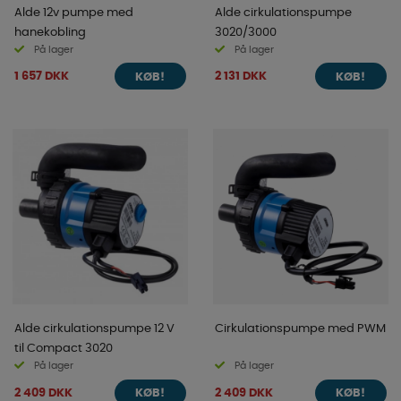
Alde 12v pumpe med
Alde cirkulationspumpe
hanekobling
3020/3000
På lager
På lager
1 657 DKK
2 131 DKK
KØB!
KØB!
Alde cirkulationspumpe 12 V
Cirkulationspumpe med PWM
til Compact 3020
På lager
På lager
2 409 DKK
2 409 DKK
KØB!
KØB!