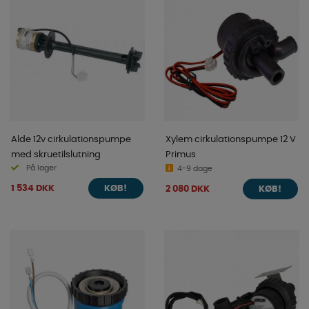
Alde 12v cirkulationspumpe
Xylem cirkulationspumpe 12 V
med skruetilslutning
Primus
På lager
4-9 dage
1 534 DKK
2 080 DKK
KØB!
KØB!