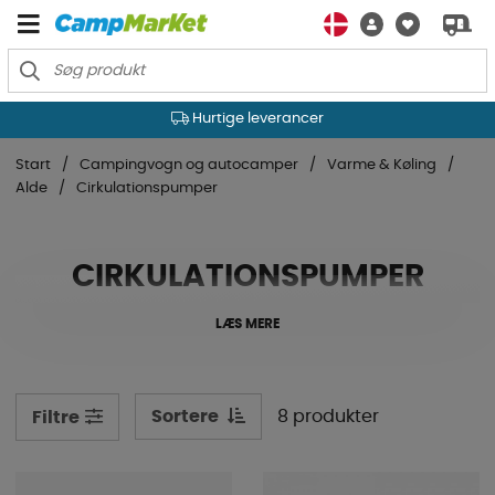
Hurtige leverancer
Start
Campingvogn og autocamper
Varme & Køling
Alde
Cirkulationspumper
CIRKULATIONSPUMPER
LÆS MERE
Sortere
8 produkter
Filtre