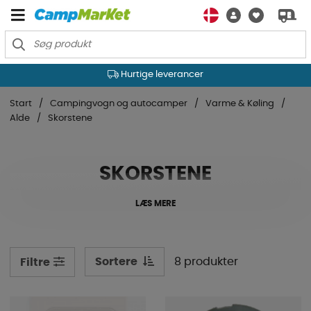
Hurtige leverancer
Start
Campingvogn og autocamper
Varme & Køling
Alde
Skorstene
SKORSTENE
LÆS MERE
Sortere
8 produkter
Filtre