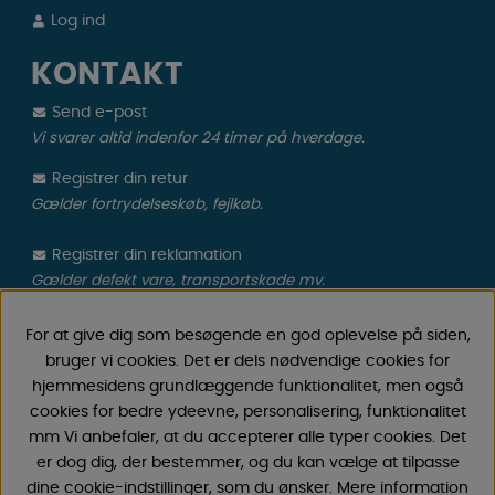
Log ind
KONTAKT
Send e-post
Vi svarer altid indenfor 24 timer på hverdage.
Registrer din retur
Gælder fortrydelseskøb, fejlkøb.
Registrer din reklamation
Gælder defekt vare, transportskade mv.
For at give dig som besøgende en god oplevelse på siden,
CAMPMARKET
bruger vi cookies. Det er dels nødvendige cookies for
hjemmesidens grundlæggende funktionalitet, men også
Vi har oparbejdet stor erfaring med campingvogne &
cookies for bedre ydeevne, personalisering, funktionalitet
autocamper tilbehør gennem årene, fordi vi har
mm Vi anbefaler, at du accepterer alle typer cookies. Det
forhandlet campingvogne & autocampere samt
er dog dig, der bestemmer, og du kan vælge at tilpasse
reservedele og tilbehør til disse siden 1968. Vi tilbyder et
dine cookie-indstillinger, som du ønsker. Mere information
bredt udvalg af forskellige varer inden for camping &