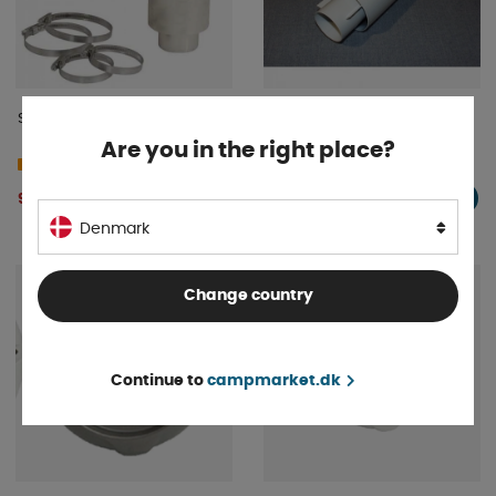
Skorsten til tagmontering.
Forlængerrør til Alde kedel
Are you in the right place?
På lager
Bestillingsvare
388 DKK
939 DKK
KØB!
KØB!
Denmark
Change country
Continue to
campmarket.dk