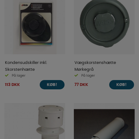
Kondensudskiller inkl.
Vægskorstenshætte
Skorstenhætte
Mørkegrå
På lager
På lager
113 DKK
77 DKK
KØB!
KØB!