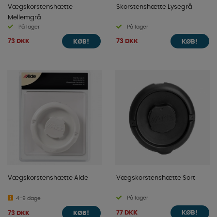
Vægskorstenshætte
Skorstenshætte Lysegrå
Mellemgrå
På lager
På lager
73 DKK
73 DKK
KØB!
KØB!
Vægskorstenshætte Alde
Vægskorstenshætte Sort
På lager
4-9 dage
77 DKK
73 DKK
KØB!
KØB!