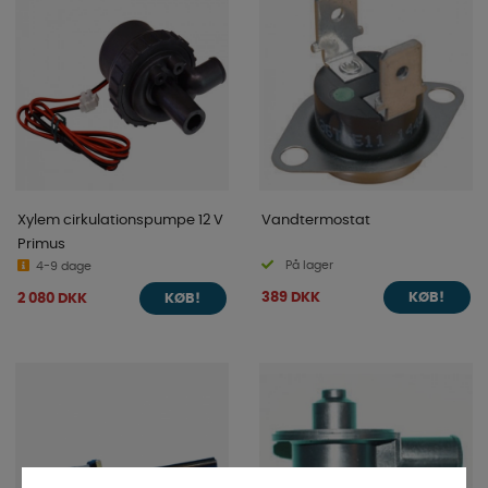
Xylem cirkulationspumpe 12 V
Vandtermostat
Primus
På lager
4-9 dage
389 DKK
2 080 DKK
KØB!
KØB!