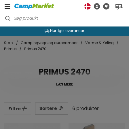
Hurtige leverancer
Start
Campingvogn og autocamper
Varme & Køling
Primus
Primus 2470
PRIMUS 2470
LÆS MERE
Sortere
6 produkter
Filtre