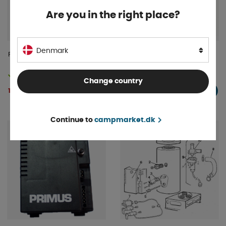
Are you in the right place?
Denmark
Pyrostat 2450,2460 og 2470
Pumpehus
På lager
På lager
Change country
1 223 DKK
321 DKK
KØB!
KØB!
Continue to
campmarket.dk