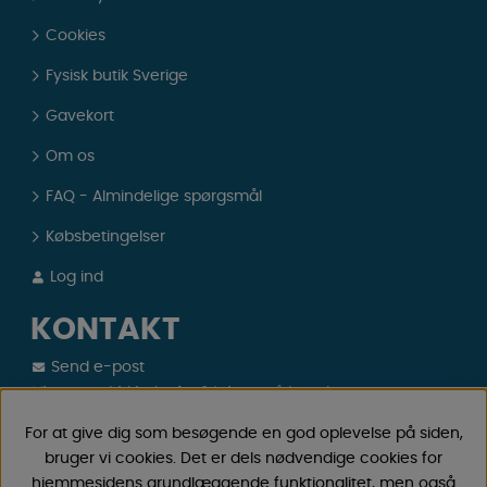
Cookies
Fysisk butik Sverige
Gavekort
Om os
FAQ - Almindelige spørgsmål
Købsbetingelser
Log ind
KONTAKT
Send e-post
Vi svarer altid indenfor 24 timer på hverdage.
Registrer din retur
For at give dig som besøgende en god oplevelse på siden,
Gælder fortrydelseskøb, fejlkøb.
bruger vi cookies. Det er dels nødvendige cookies for
hjemmesidens grundlæggende funktionalitet, men også