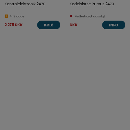
Kontrolelektronik 2470
Kedelskitse Primus 2470
4-9 dage
Midlertidigt udsolgt
2 275 DKK
DKK
KØB!
INFO