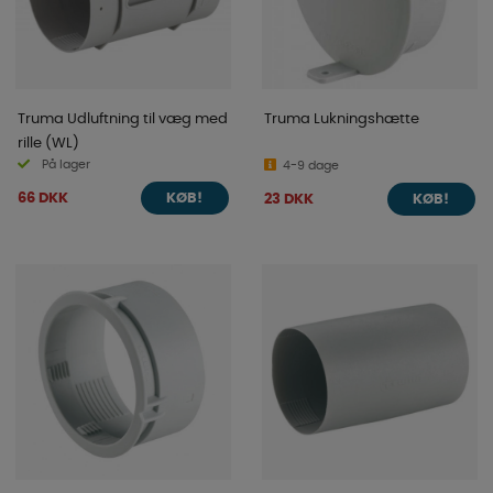
Truma Udluftning til væg med
Truma Lukningshætte
rille (WL)
På lager
4-9 dage
66 DKK
23 DKK
KØB!
KØB!