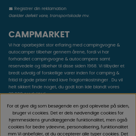
Registrer din reklamation
Gælder defekt vare, transportskade mv.
CAMPMARKET
Vi har oparbejdet stor erfaring med campingvogne &
autocamper tilbehør gennem årene, fordi vi har
forhandlet campingvogne & autocampere samt
reservedele og tilbehør til disse siden 1968. Vi tilbyder et
bredt udvalg af forskellige varer inden for camping &
fritid til gode priser med lave fragtomkostninger . Du vil
helt sikkert finde noget, du godt kan lide blandt vores
30.000 produkter!
For at give dig som besøgende en god oplevelse på siden,
Følg os på Facebook og Instagram for inspiration,
bruger vi cookies. Det er dels nødvendige cookies for
nyheder og eksklusive tilbud. Campinglivet begynder
hjemmesidens grundlæggende funktionalitet, men også
hos os!
cookies for bedre ydeevne, personalisering, funktionalitet
mm Vi anbefaler, at du accepterer alle typer cookies. Det