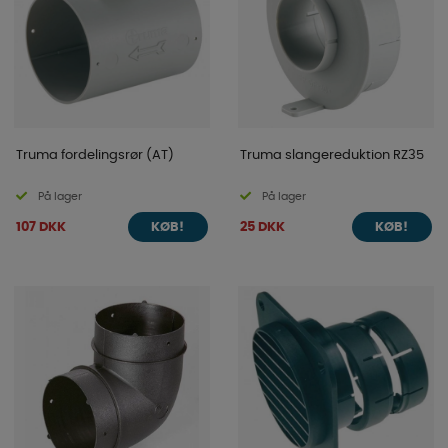
Truma fordelingsrør (AT)
Truma slangereduktion RZ35
På lager
På lager
107 DKK
25 DKK
KØB!
KØB!