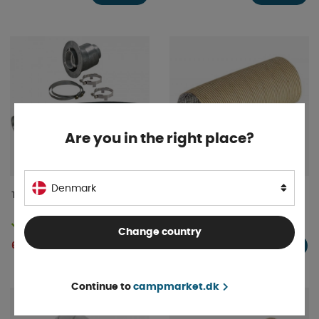
Are you in the right place?
Denmark
Truma Vægskorsten CW
Truma luftslange 60/65 mm
På lager
På lager
Change country
695 DKK
131 DKK
KØB!
KØB!
Continue to
campmarket.dk