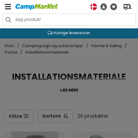
Hurtige leverancer
Start
Campingvogn og autocamper
Varme & Køling
Truma
Installationsmateriale
INSTALLATIONSMATERIALE
LÆS MERE
Sortere
26 produkter
Filtre