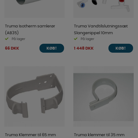
Truma Isotherm samlerør
Truma Vandtilslutningssæt
(AB35)
Slangenippel 10mm
På lager
På lager
66 DKK
1 448 DKK
KØB!
KØB!
Truma Klemmer til 65 mm
Truma klemmer til 35 mm