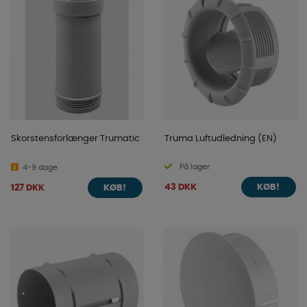
Skorstensforlænger Trumatic
Truma Luftudledning (EN)
På lager
4-9 dage
43 DKK
127 DKK
KØB!
KØB!