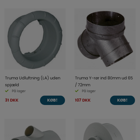
Truma Udluftning (LA) uden
Truma Y-rør ind 80mm ud 65
spjæld
/ 72mm
På lager
På lager
31 DKK
107 DKK
KØB!
KØB!