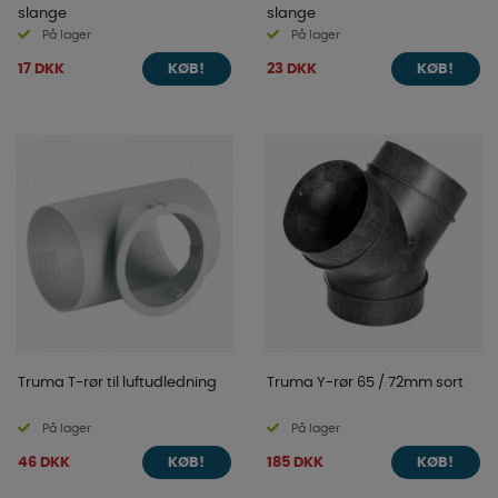
slange
slange
På lager
På lager
17 DKK
23 DKK
KØB!
KØB!
Truma T-rør til luftudledning
Truma Y-rør 65 / 72mm sort
På lager
På lager
46 DKK
185 DKK
KØB!
KØB!