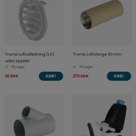
Truma Luftudledning (LA)
Truma Luftslange 80 mm
uden spjæld
På lager
På lager
26 DKK
279 DKK
KØB!
KØB!