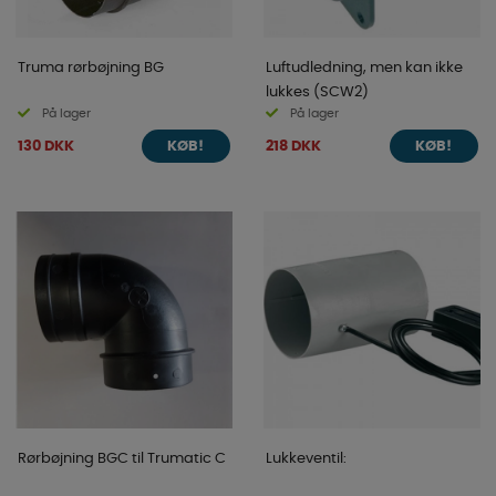
Truma rørbøjning BG
Luftudledning, men kan ikke
lukkes (SCW2)
På lager
På lager
130 DKK
218 DKK
KØB!
KØB!
Rørbøjning BGC til Trumatic C
Lukkeventil: