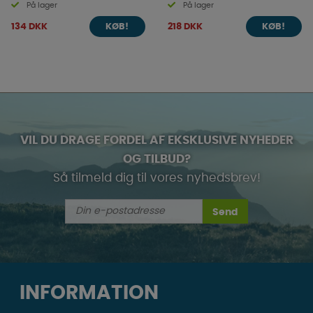
På lager
På lager
134 DKK
218 DKK
KØB!
KØB!
VIL DU DRAGE FORDEL AF EKSKLUSIVE NYHEDER
OG TILBUD?
Så tilmeld dig til vores nyhedsbrev!
Send
INFORMATION