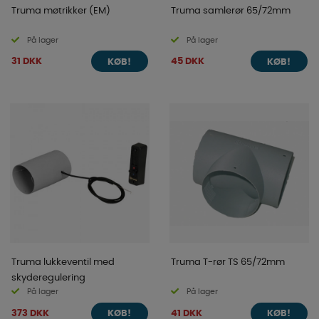
Truma møtrikker (EM)
Truma samlerør 65/72mm
På lager
På lager
31 DKK
45 DKK
KØB!
KØB!
Truma lukkeventil med
Truma T-rør TS 65/72mm
skyderegulering
På lager
På lager
373 DKK
41 DKK
KØB!
KØB!