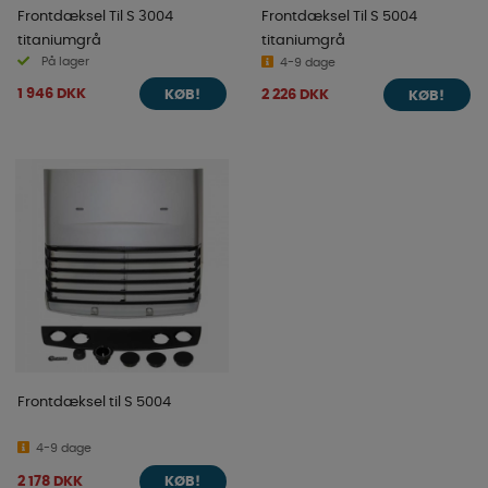
Frontdæksel Til S 3004
Frontdæksel Til S 5004
titaniumgrå
titaniumgrå
På lager
4-9 dage
1 946 DKK
2 226 DKK
KØB!
KØB!
Frontdæksel til S 5004
4-9 dage
2 178 DKK
KØB!