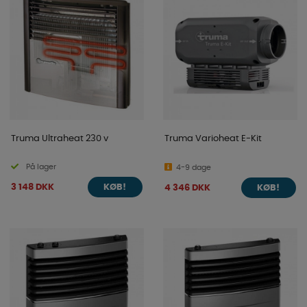
Truma Ultraheat 230 v
Truma Varioheat E-Kit
På lager
4-9 dage
3 148 DKK
4 346 DKK
KØB!
KØB!