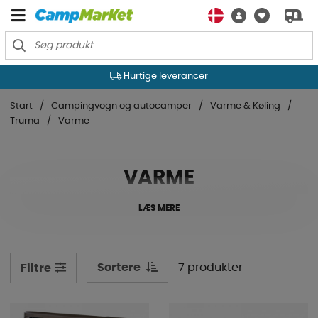
Hurtige leverancer
Start
Campingvogn og autocamper
Varme & Køling
Truma
Varme
VARME
LÆS MERE
Sortere
7 produkter
Filtre