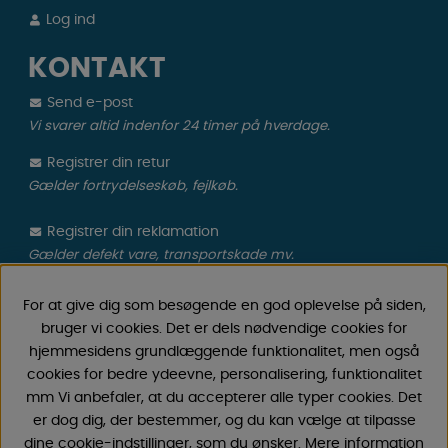
Log ind
KONTAKT
Send e-post
Vi svarer altid indenfor 24 timer på hverdage.
Registrer din retur
Gælder fortrydelseskøb, fejlkøb.
Registrer din reklamation
Gælder defekt vare, transportskade mv.
For at give dig som besøgende en god oplevelse på siden,
CAMPMARKET
bruger vi cookies. Det er dels nødvendige cookies for
Vi har oparbejdet stor erfaring med campingvogne &
hjemmesidens grundlæggende funktionalitet, men også
autocamper tilbehør gennem årene, fordi vi har
cookies for bedre ydeevne, personalisering, funktionalitet
forhandlet campingvogne & autocampere samt
mm Vi anbefaler, at du accepterer alle typer cookies. Det
reservedele og tilbehør til disse siden 1968. Vi tilbyder et
er dog dig, der bestemmer, og du kan vælge at tilpasse
bredt udvalg af forskellige varer inden for camping &
dine cookie-indstillinger, som du ønsker. Mere information