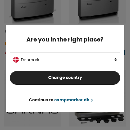
Trumatic S 5004
Trumatic S 3004
Are you in the right place?
4-9 dage
4-9 dage
7 581 DKK
4 681 DKK
KØB!
KØB!
Denmark
Change country
Continue to
campmarket.dk