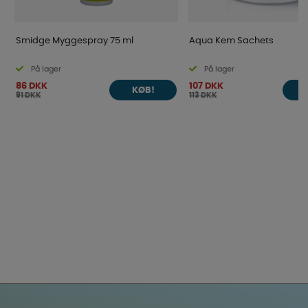
Smidge Myggespray 75 ml
Aqua Kem Sachets
På lager
På lager
86 DKK
107 DKK
KØB!
91 DKK
113 DKK