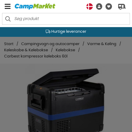
Hurtige leverancer
Start
Campingvogn og autocamper
Varme & Køling
Køleskabe & Kølebokse
Kølebokse
Carbest kompressor køleboks 60l