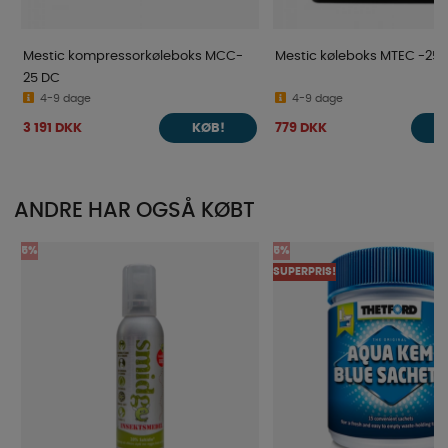
Mestic kompressorkøleboks MCC-
Mestic køleboks MTEC -25
25 DC
4-9 dage
4-9 dage
3 191 DKK
779 DKK
KØB!
ANDRE HAR OGSÅ KØBT
5%
5%
SUPERPRIS!