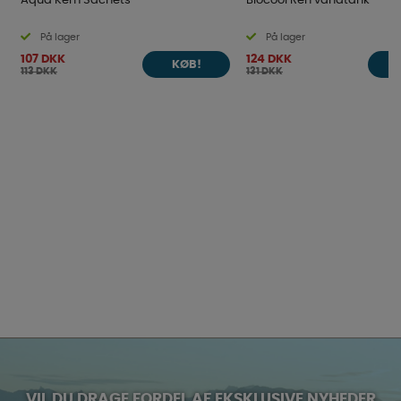
Aqua Kem Sachets
Biocool Ren vandtank
På lager
På lager
107 DKK
124 DKK
KØB!
113 DKK
131 DKK
VIL DU DRAGE FORDEL AF EKSKLUSIVE NYHEDER