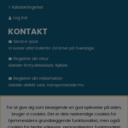
Købsbetingelser
Log ind
KONTAKT
Send e-post
Vi svarer altid indenfor 24 timer på hverdage.
Registrer din retur
Gælder fortrydelseskøb, fejlkøb.
Registrer din reklamation
Gælder defekt vare, transportskade mv.
CAMPMARKET
For at give dig som besøgende en god oplevelse på siden,
Vi har oparbejdet stor erfaring med campingvogne &
bruger vi cookies. Det er dels nødvendige cookies for
autocamper tilbehør gennem årene, fordi vi har
hjemmesidens grundlæggende funktionalitet, men også
forhandlet campingvogne & autocampere samt
cookies for bedre ydeevne, personalisering, funktionalitet