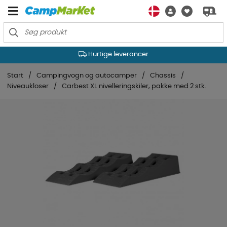
Hurtige leverancer
Start
Campingvogn og autocamper
Chassis
Niveaukloser
Carbest XL nivelleringskiler, pakke med 2 stk.