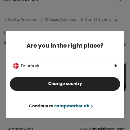
Kybdigt Personale
30 dages åbent køp
Over 50 års erfaring
POPULÆR I SAMME
KATEGORI
SE ALLE PRODUKTER
Are you in the right place?
Denmark
Change country
Continue to
campmarket.dk
Sort stopklods
Nivelleringskilesæt Bøjet