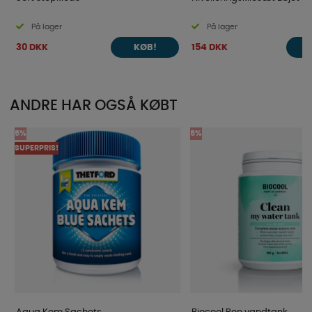
På lager
På lager
30 DKK
154 DKK
KØB!
ANDRE HAR OGSÅ KØBT
5%
5%
SUPERPRIS!