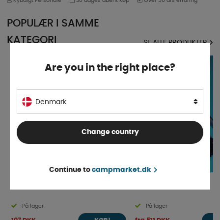
Kybdigt Personale
30 dages åbent køp
Over 50 års erfaring
POPULÆR I SAMME
KATEGORI
SE ALLE PRODUKTER
Are you in the right place?
Denmark
Change country
Continue to
campmarket.dk
Vindueslås Sort 2-pak
Vinduesarme V + H
På lager
På lager