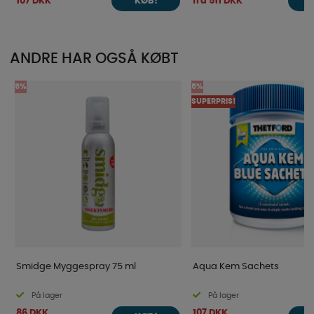
107 DKK
fra 511 DKK
KØB!
ANDRE HAR OGSÅ KØBT
5%
5%
SUPERPRIS!
Smidge Myggespray 75 ml
Aqua Kem Sachets
På lager
På lager
86 DKK
107 DKK