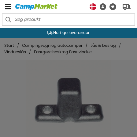
Hurtige leverancer
Start
Campingvogn og autocamper
Lås & beslag
Vindueslås
Fastgørelseskrog Fast vindue