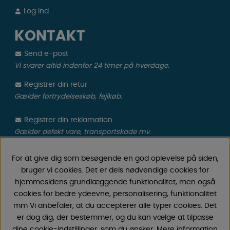
Log ind
KONTAKT
Send e-post
Vi svarer altid indenfor 24 timer på hverdage.
Registrer din retur
Gælder fortrydelseskøb, fejlkøb.
Registrer din reklamation
Gælder defekt vare, transportskade mv.
For at give dig som besøgende en god oplevelse på siden,
CAMPMARKET
bruger vi cookies. Det er dels nødvendige cookies for
Vi har oparbejdet stor erfaring med campingvogne &
hjemmesidens grundlæggende funktionalitet, men også
autocamper tilbehør gennem årene, fordi vi har
cookies for bedre ydeevne, personalisering, funktionalitet
forhandlet campingvogne & autocampere samt
mm Vi anbefaler, at du accepterer alle typer cookies. Det
reservedele og tilbehør til disse siden 1968. Vi tilbyder et
er dog dig, der bestemmer, og du kan vælge at tilpasse
bredt udvalg af forskellige varer inden for camping &
dine cookie-indstillinger, som du ønsker. Mere information