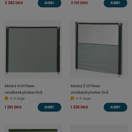
3 282 DKK
3 110 DKK
KØB!
KØB!
Modul 4 til Flexis
Modul 2 til Flexis
vindbeskyttelse Grå
vindbeskyttelse Grå
4-9 dage
4-9 dage
1 201 DKK
1 228 DKK
KØB!
KØB!