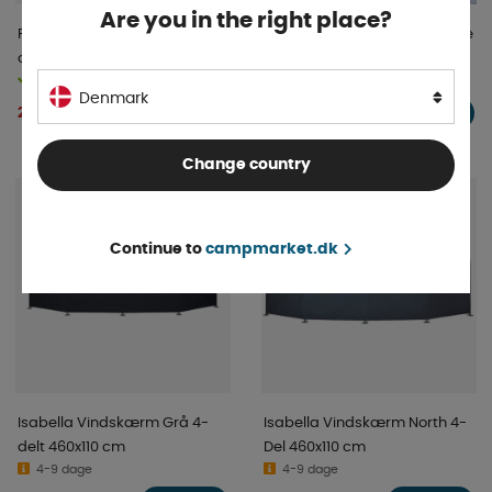
Are you in the right place?
Proplus Læskærm,
Svenska-Tält Vindbeskyttelse
oppustelig, 480x140 cm
Komfort
På lager
Normalt 4-9 hverdage
Denmark
2 688 DKK
2 315 DKK
KØB!
KØB!
Change country
Continue to
campmarket.dk
Isabella Vindskærm Grå 4-
Isabella Vindskærm North 4-
delt 460x110 cm
Del 460x110 cm
4-9 dage
4-9 dage