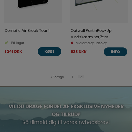
Dometic Air Break Tour 1
Outwell PartinPop-Up
Vindskærm 5x1,25m
På lager
Midlertidigt udsolgt
1 241 DKK
933 DKK
KØB!
INFO
«
Forrige
1
2
VIL DU DRAGE FORDEL AF EKSKLUSIVE NYHEDER
OG TILBUD?
Så tilmeld dig til vores nyhedsbrev!