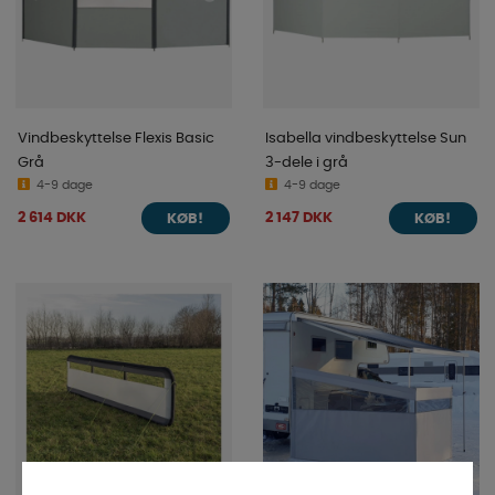
Vindbeskyttelse Flexis Basic
Isabella vindbeskyttelse Sun
Grå
3-dele i grå
4-9 dage
4-9 dage
2 614 DKK
2 147 DKK
KØB!
KØB!