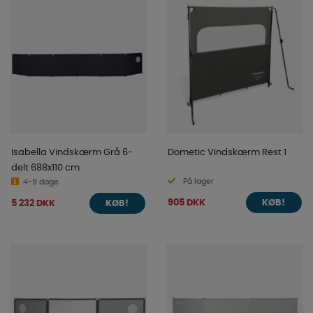
Isabella Vindskærm Grå 6-
Dometic Vindskærm Rest 1
delt 688x110 cm
På lager
4-9 dage
905 DKK
5 232 DKK
KØB!
KØB!