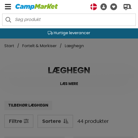
Hurtige leverancer
Start
Fortelt & Markiser
Læghegn
LÆGHEGN
LÆS MERE
TILBEHØR LÆGHEGN
Sortere
44 produkter
Filtre