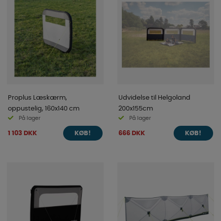
Proplus Læskærm,
Udvidelse til Helgoland
oppustelig, 160x140 cm
200x155cm
På lager
På lager
1 103 DKK
666 DKK
KØB!
KØB!