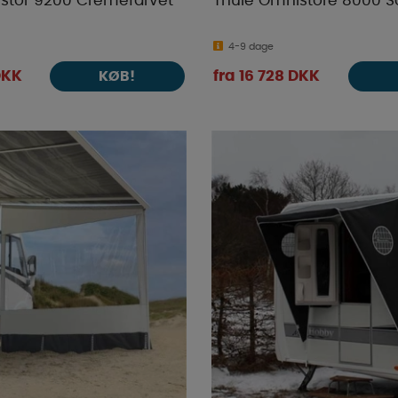
stor 9200 Cremefarvet
Thule Omnistore 8000 So
4-9 dage
DKK
fra 16 728 DKK
KØB!