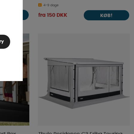
4-9 dage
KØB!
fra 150 DKK
KØB!
ry