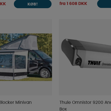
fra 1 608 DKK
DKK
KØB!
Blocker Minivan
Thule Omnistor 9200 An
Box