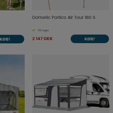
Dometic Portico Air Tour 180 S
På lager
2 147 DKK
KØB!
KØB!