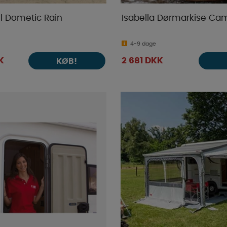
l Dometic Rain
Isabella Dørmarkise C
4-9 dage
K
2 681 DKK
KØB!