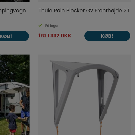
ampingvogn
Thule Rain Blocker G2 Fronthøjde 2.1
På lager
fra 1 332 DKK
KØB!
KØB!