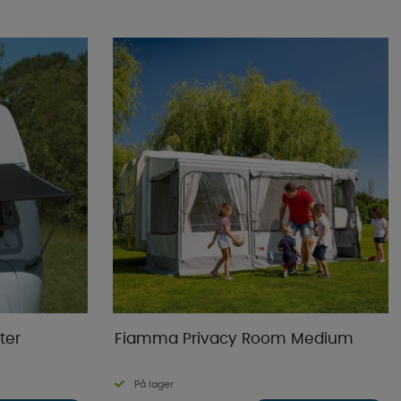
Mest populære
Butikkens favoritter
Navn A-Ø
Navn Ø-A
Laveste pris
Højeste pris
Varemærke
Publiceringsdato
ter
Fiamma Privacy Room Medium
På lager