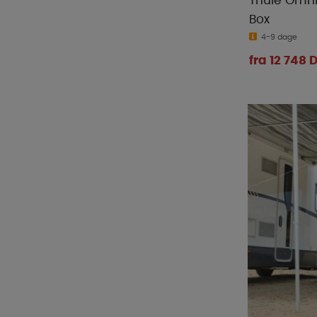
Thule Omni
Box
4-9 dage
fra 12 748 