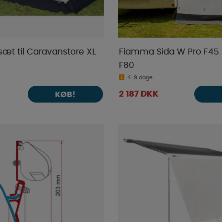
-sæt til Caravanstore XL
Fiamma Sida W Pro F45 
F80
4-9 dage
2 187 DKK
KØB!