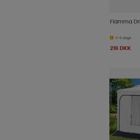
Fiamma Dri
4-9 dage
216 DKK