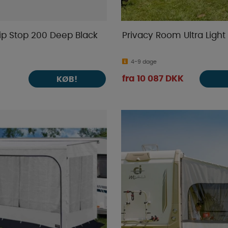
p Stop 200 Deep Black
Privacy Room Ultra Light
4-9 dage
fra 10 087 DKK
KØB!