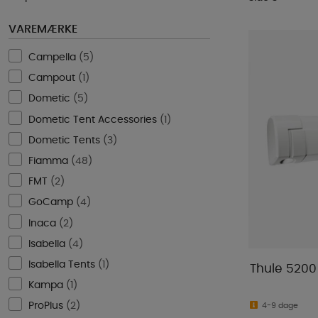
VAREMÆRKE
Campella
(
5
)
Campout
(
1
)
Dometic
(
5
)
Dometic Tent Accessories
(
1
)
Dometic Tents
(
3
)
Fiamma
(
48
)
FMT
(
2
)
GoCamp
(
4
)
Inaca
(
2
)
Isabella
(
4
)
Isabella Tents
(
1
)
Thule 520
Kampa
(
1
)
ProPlus
(
2
)
4-9 dage