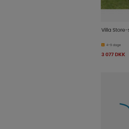
Villa Store
4-9 dage
3 077 DKK