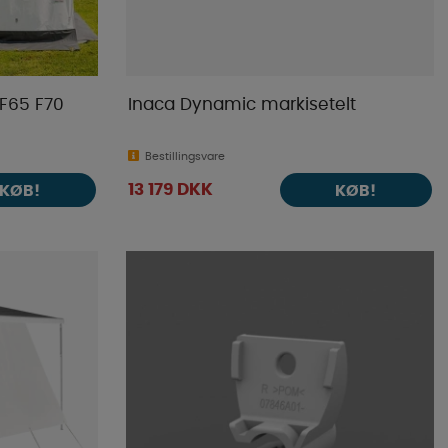
F65 F70
Inaca Dynamic markisetelt
Bestillingsvare
13 179 DKK
KØB!
KØB!