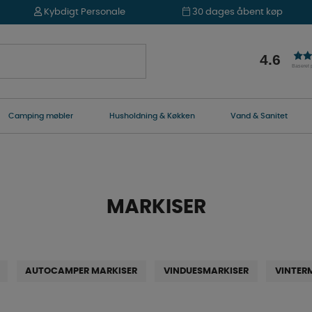
Kybdigt Personale
30 dages åbent køp
4.6
Baseret
Camping møbler
Husholdning & Køkken
Vand & Sanitet
MARKISER
AUTOCAMPER MARKISER
VINDUESMARKISER
VINTER