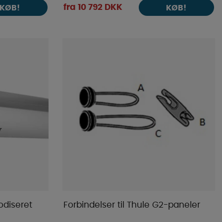
fra 10 792 DKK
KØB!
KØB!
odiseret
Forbindelser til Thule G2-paneler