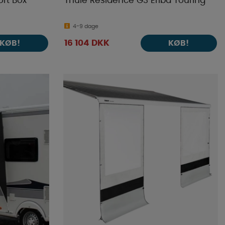
rt Box
Thule Residence G3 Eriba Touring
4-9 dage
16 104 DKK
KØB!
KØB!