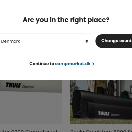
På lager
fra 13 527 DKK
KØB!
Are you in the right place?
Change count
Denmark
Continue to
campmarket.dk