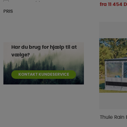
Reimo Tent
(
2
)
fra 11 454 
PRIS
Svenska-Tält
(
8
)
Telta
(
4
)
Thule
(
28
)
WeCamp
(
4
)
Har du brug for hjælp til at
vælge?
KONTAKT KUNDESERVICE
Thule Rain 