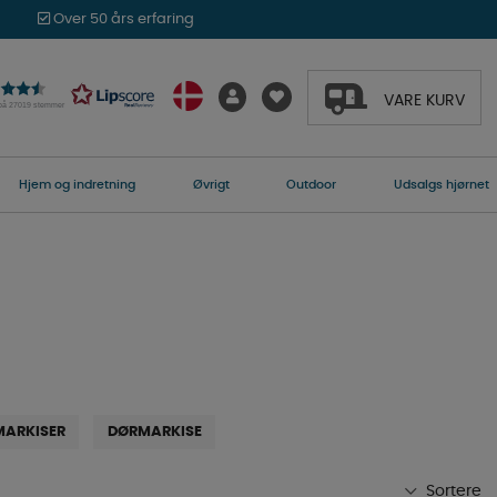
Over 50 års erfaring
VARE KURV
 på 27019 stemmer
Hjem og indretning
Øvrigt
Outdoor
Udsalgs hjørnet
MARKISER
DØRMARKISE
Sortere