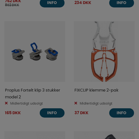
762 DKK
234 DKK
INFO
INFO
802 DKK
Proplus Fortelt klip 3 stukker
FIXCLIP klemme 2-pak
model 2
Midlertidigt udsolgt
Midlertidigt udsolgt
165 DKK
37 DKK
INFO
INFO