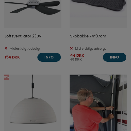
Loftsventilator 230V
Skobakke 74*37cm
Midlertidigt udsolgt
Midlertidigt udsolgt
44 DKK
154 DKK
INFO
INFO
46 DKK
5%