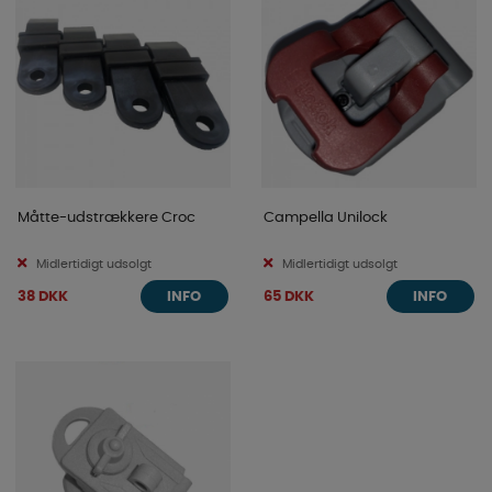
Måtte-udstrækkere Croc
Campella Unilock
Midlertidigt udsolgt
Midlertidigt udsolgt
38 DKK
65 DKK
INFO
INFO