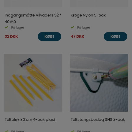
Indgangsmåtte Allväders 52 *
Kroge Nylon 5-pak
40x60
På lager
På lager
32 DKK
47 DKK
KØB!
KØB!
Teltpløk 30 cm 4-pak plast
Teltstangsbeslag SHS 3-pak
På lager
På lager