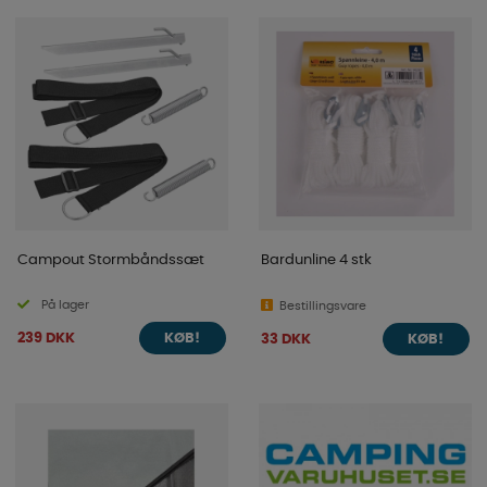
Campout Stormbåndssæt
Bardunline 4 stk
På lager
Bestillingsvare
239 DKK
33 DKK
KØB!
KØB!