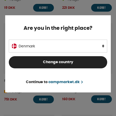
19 DKK
221 DKK
KØB!
KØB!
Are you in the right place?
Denmark
Change country
FMT Tæppe Pop-Up 180
ProPlus stativstrammer
Continue to
campmarket.dk
På lager
4-9 dage
160 DKK
751 DKK
KØB!
KØB!