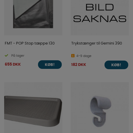
FMT - POP Stop tæppe 130
Trykstænger til Gemini 390
På lager
4-9 dage
655 DKK
182 DKK
KØB!
KØB!