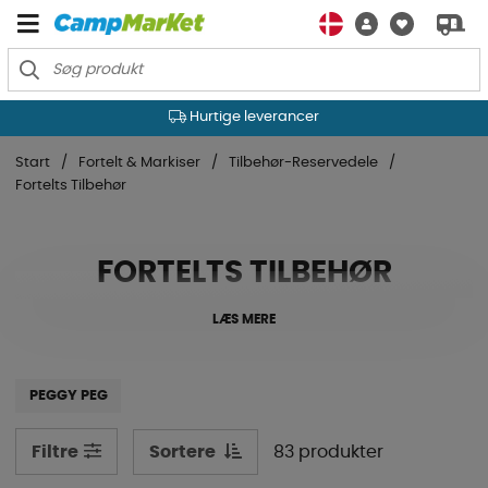
Hurtige leverancer
Start
Fortelt & Markiser
Tilbehør-Reservedele
Fortelts Tilbehør
FORTELTS TILBEHØR
LÆS MERE
PEGGY PEG
Sortere
83 produkter
Filtre