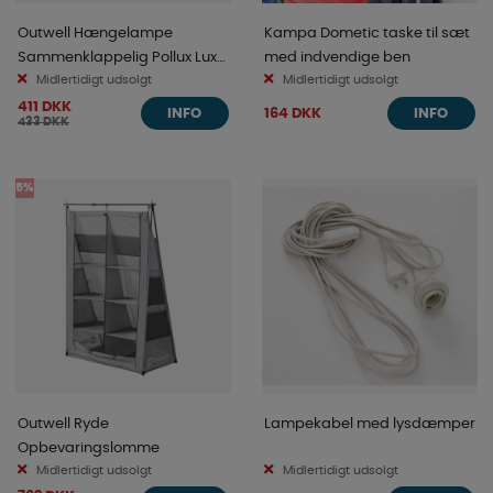
Outwell Hængelampe
Kampa Dometic taske til sæt
Sammenklappelig Pollux Lux
med indvendige ben
Cremehvid
Midlertidigt udsolgt
Midlertidigt udsolgt
411 DKK
164 DKK
INFO
INFO
433 DKK
5%
Outwell Ryde
Lampekabel med lysdæmper
Opbevaringslomme
Midlertidigt udsolgt
Midlertidigt udsolgt