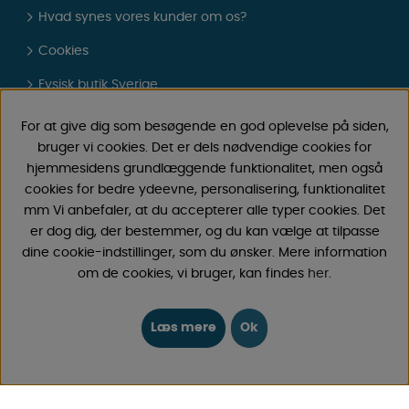
Hvad synes vores kunder om os?
Cookies
Fysisk butik Sverige
Gavekort
For at give dig som besøgende en god oplevelse på siden,
bruger vi cookies. Det er dels nødvendige cookies for
Om os
hjemmesidens grundlæggende funktionalitet, men også
FAQ - Almindelige spørgsmål
cookies for bedre ydeevne, personalisering, funktionalitet
mm Vi anbefaler, at du accepterer alle typer cookies. Det
Købsbetingelser
er dog dig, der bestemmer, og du kan vælge at tilpasse
dine cookie-indstillinger, som du ønsker. Mere information
Log ind
om de cookies, vi bruger, kan findes
her
.
KONTAKT
Læs mere
Ok
Send e-post
Vi svarer altid indenfor 24 timer på hverdage.
Registrer din retur
Gælder fortrydelseskøb, fejlkøb.