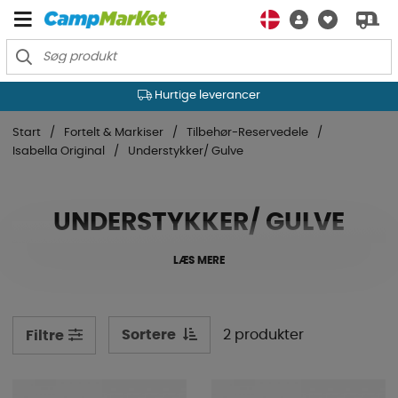
Hurtige leverancer
Start
Fortelt & Markiser
Tilbehør-Reservedele
Isabella Original
Understykker/ Gulve
UNDERSTYKKER/ GULVE
LÆS MERE
Sortere
2 produkter
Filtre