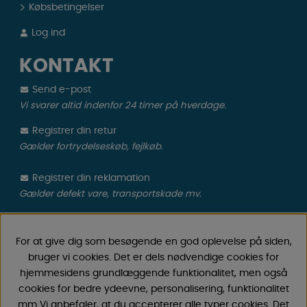
Købsbetingelser
Log ind
KONTAKT
Send e-post
Vi svarer altid indenfor 24 timer på hverdage.
Registrer din retur
Gælder fortrydelseskøb, fejlkøb.
Registrer din reklamation
Gælder defekt vare, transportskade mv.
CAMPMARKET
For at give dig som besøgende en god oplevelse på siden,
bruger vi cookies. Det er dels nødvendige cookies for
Vi har oparbejdet stor erfaring med campingvogne &
hjemmesidens grundlæggende funktionalitet, men også
autocamper tilbehør gennem årene, fordi vi har
cookies for bedre ydeevne, personalisering, funktionalitet
forhandlet campingvogne & autocampere samt
mm Vi anbefaler, at du accepterer alle typer cookies. Det