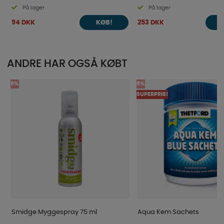
På lager
På lager
94 DKK
253 DKK
KØB!
ANDRE HAR OGSÅ KØBT
5%
5%
SUPERPRIS!
Smidge Myggespray 75 ml
Aqua Kem Sachets