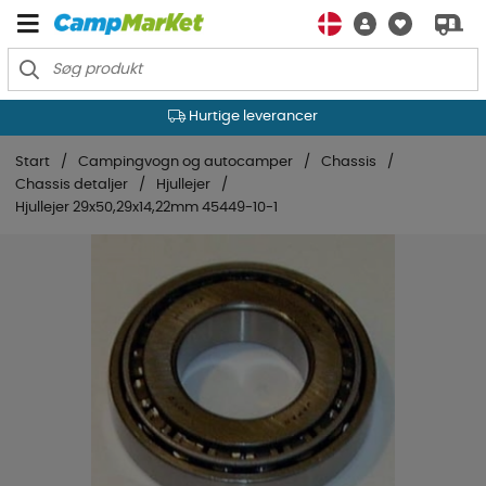
Hurtige leverancer
Start
Campingvogn og autocamper
Chassis
Chassis detaljer
Hjullejer
Hjullejer 29x50,29x14,22mm 45449-10-1