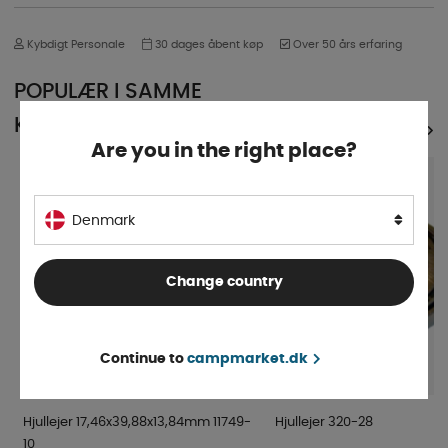
Kybdigt Personale
30 dages åbent køp
Over 50 års erfaring
POPULÆR I SAMME
KATEGORI
SE ALLE PRODUKTER
Are you in the right place?
Denmark
Change country
Continue to
campmarket.dk
Hjullejer 17,46x39,88x13,84mm 11749-
Hjullejer 320-28
10