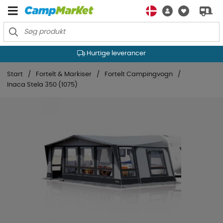
Hurtige leverancer
Start
Fortelt & Markiser
Fortelt Campingvogn
Inaca Stela 350 (1075)