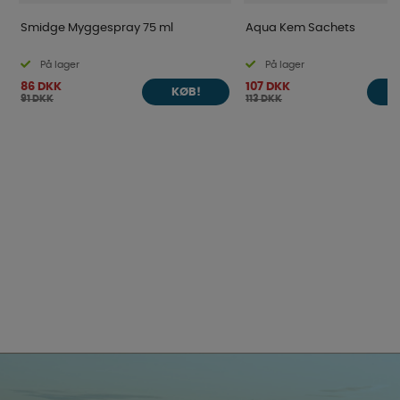
Smidge Myggespray 75 ml
Aqua Kem Sachets
På lager
På lager
86 DKK
107 DKK
KØB!
91 DKK
113 DKK