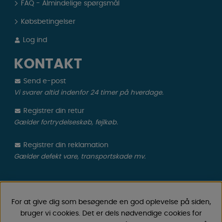
FAQ - Almindelige spørgsmål
Købsbetingelser
Log ind
KONTAKT
Send e-post
Vi svarer altid indenfor 24 timer på hverdage.
Registrer din retur
Gælder fortrydelseskøb, fejlkøb.
Registrer din reklamation
Gælder defekt vare, transportskade mv.
CAMPMARKET
For at give dig som besøgende en god oplevelse på siden,
Vi har oparbejdet stor erfaring med campingvogne &
bruger vi cookies. Det er dels nødvendige cookies for
autocamper tilbehør gennem årene, fordi vi har