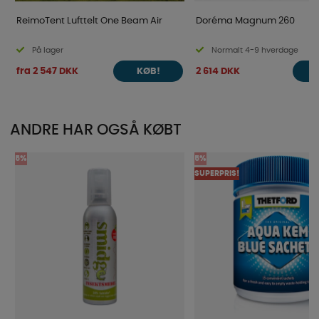
ReimoTent Lufttelt One Beam Air
Doréma Magnum 260
På lager
Normalt 4-9 hverdage
fra 2 547 DKK
2 614 DKK
KØB!
ANDRE HAR OGSÅ KØBT
5%
5%
SUPERPRIS!