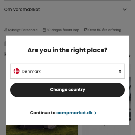
Om varemærket
Kybdigt Personale
30 dages åbent køp
Over 50 års erfaring
POPULÆR I SAMME
Are you in the right place?
KATEGORI
SE ALLE PRODUKTER
Denmark
Change country
Continue to
campmarket.dk