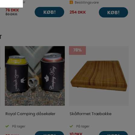
På lager
Bestillingsvare
76 DKK
KØB!
KØB!
254 DKK
80 DKK
T
78%
Royal Camping dåsekøler
Skålformet Træbakke
På lager
På lager
10 DKK