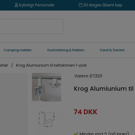
Kybdigt Personale
30 dages åbent køp
Camping møbler
Husholdning & Køkken
Vand & Sanitet
behør
Krog Alumiunium til teltskinnen 1-pak
Varenr:
67320
Krog Alumiunium til 
74
DKK
Mindre end 5 (på lager)