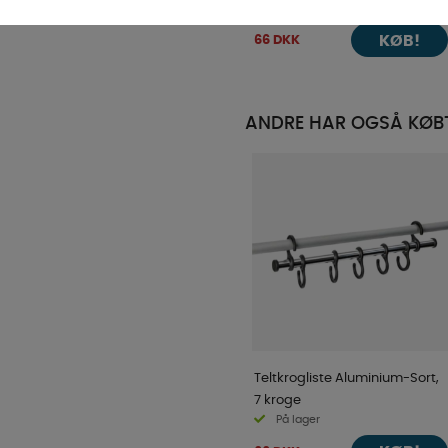
På lager
KØB!
66 DKK
ANDRE HAR OGSÅ KØB
Teltkrogliste Aluminium-Sort,
7 kroge
På lager