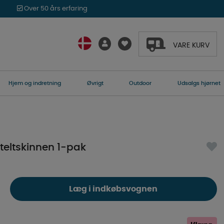
Over 50 års erfaring
VARE KURV
Hjem og indretning
Øvrigt
Outdoor
Udsalgs hjørnet
teltskinnen 1-pak
Læg i indkøbsvognen