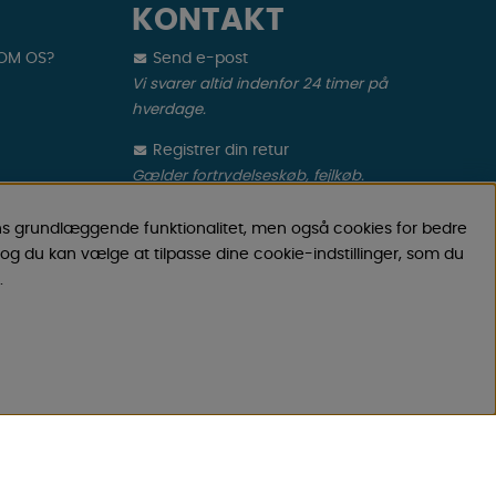
KONTAKT
 OM OS?
Send e-post
Vi svarer altid indenfor 24 timer på
hverdage.
Registrer din retur
Gælder fortrydelseskøb, fejlkøb.
Registrer din reklamation
ns grundlæggende funktionalitet, men også cookies for bedre
Gælder defekt vare, transportskade mv.
og du kan vælge at tilpasse dine cookie-indstillinger, som du
MÅL
.