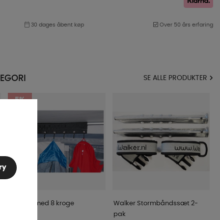
30 dages åbent køp
Over 50 års erfaring
EGORI
SE ALLE PRODUKTER
5%
ry
Tøjbøjle med 8 kroge
Walker Stormbåndssæt 2-
pak