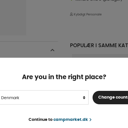
Kybdigt Personale
POPULÆR I SAMME KAT
jde: 34 mm
Are you in the right place?
Change count
Denmark
FMT Lille hjælper
Continue to
campmarket.dk