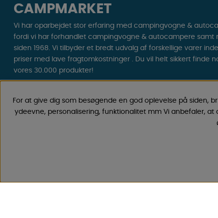
CAMPMARKET
Vi har oparbejdet stor erfaring med campingvogne & autoc
fordi vi har forhandlet campingvogne & autocampere samt res
siden 1968. Vi tilbyder et bredt udvalg af forskellige varer ind
priser med lave fragtomkostninger . Du vil helt sikkert finde 
vores 30.000 produkter!
Følg os på Facebook og Instagram for inspiration, nyheder og 
For at give dig som besøgende en god oplevelse på siden, b
Campinglivet begynder hos os!
ydeevne, personalisering, funktionalitet mm Vi anbefaler, at