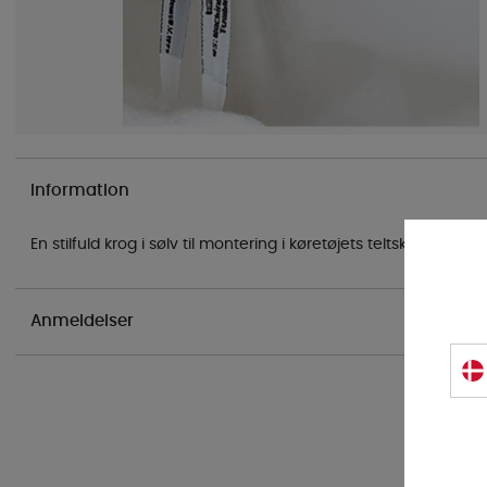
Information
En stilfuld krog i sølv til montering i køretøjets teltskinne. Hø
Anmeldelser