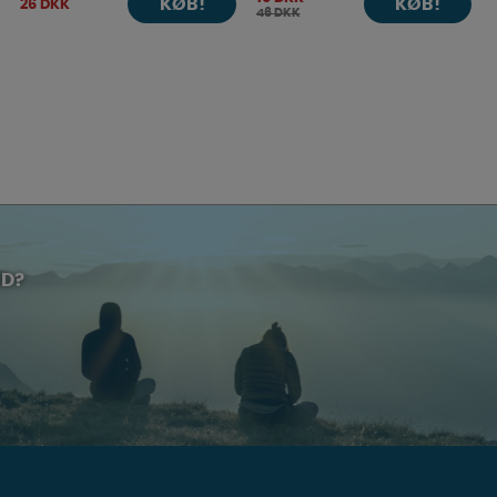
KØB!
KØB!
26 DKK
46 DKK
UD?