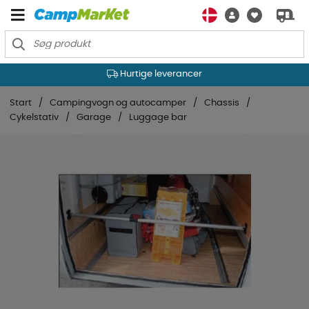
Hurtige leverancer
Start
Campingvogn og autocamper
Chassis
Cykelstativ
Garage
Luggage bar