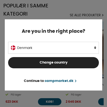
POPULÆR I SAMME
KATEGORI
SE ALLE PRODUKTER
Are you in the right place?
Denmark
Change country
Continue to
campmarket.dk
Garage System Hyldestativ
Fiamma Garage System S
På lager
På lager
623 DKK
2 646 DKK
KØB!