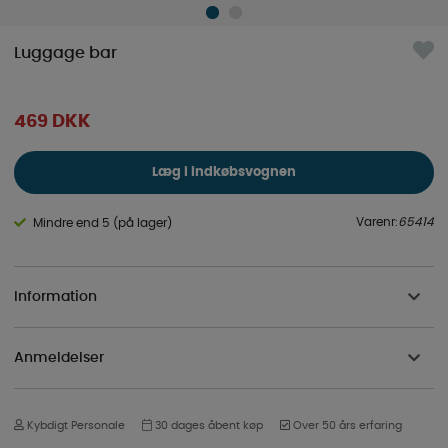
Luggage bar
469
DKK
Læg i indkøbsvognen
Varenr:
65414
Mindre end 5 (på lager)
Information
Anmeldelser
Kybdigt Personale
30 dages åbent køp
Over 50 års erfaring