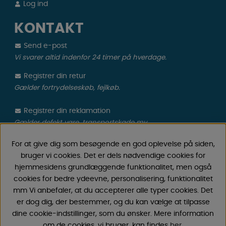
Log ind
KONTAKT
Send e-post
Vi svarer altid indenfor 24 timer på hverdage.
Registrer din retur
Gælder fortrydelseskøb, fejlkøb.
Registrer din reklamation
Gælder defekt vare, transportskade mv.
For at give dig som besøgende en god oplevelse på siden,
CAMPMARKET
bruger vi cookies. Det er dels nødvendige cookies for
hjemmesidens grundlæggende funktionalitet, men også
Vi har oparbejdet stor erfaring med campingvogne &
cookies for bedre ydeevne, personalisering, funktionalitet
autocamper tilbehør gennem årene, fordi vi har
mm Vi anbefaler, at du accepterer alle typer cookies. Det
forhandlet campingvogne & autocampere samt
er dog dig, der bestemmer, og du kan vælge at tilpasse
reservedele og tilbehør til disse siden 1968. Vi tilbyder et
dine cookie-indstillinger, som du ønsker. Mere information
bredt udvalg af forskellige varer inden for camping &
om de cookies, vi bruger, kan findes
her
.