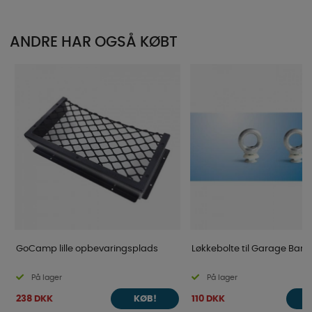
ANDRE HAR OGSÅ KØBT
GoCamp lille opbevaringsplads
Løkkebolte til Garage Bars
På lager
På lager
238 DKK
110 DKK
KØB!