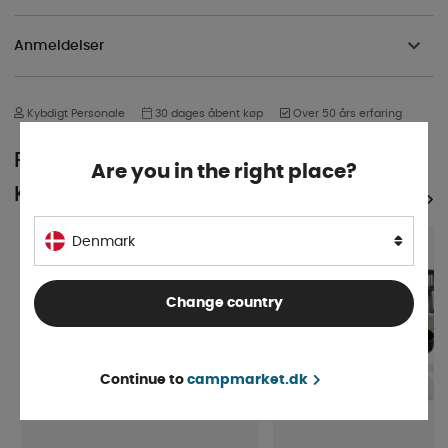
Anmeldelser
Kybdigt Personale
30 dages åbent køp
Over 50 års erfaring
POPULÆR I SAMME
Are you in the right place?
KATEGORI
SE ALLE PRODUKTER
5%
Denmark
Change country
Continue to
campmarket.dk