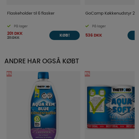
Flaskeholder til 6 flasker
GoCamp Køkkenudstyr 25-
På lager
På lager
201 DKK
536 DKK
KØB!
211 DKK
ANDRE HAR OGSÅ KØBT
5%
5%