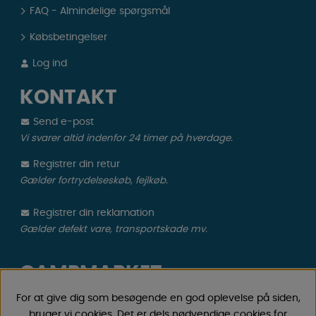
FAQ - Almindelige spørgsmål
Købsbetingelser
Log ind
KONTAKT
Send e-post
Vi svarer altid indenfor 24 timer på hverdage.
Registrer din retur
Gælder fortrydelseskøb, fejlkøb.
Registrer din reklamation
Gælder defekt vare, transportskade mv.
CAMPMARKET
Vi har oparbejdet stor erfaring med campingvogne &
For at give dig som besøgende en god oplevelse på siden,
autocamper tilbehør gennem årene, fordi vi har
bruger vi cookies. Det er dels nødvendige cookies for