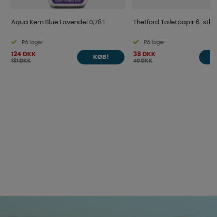
Aqua Kem Blue Lavendel 0,78 l
Thetford Toiletpapir 6-stk
På lager
På lager
124 DKK
38 DKK
KØB!
131 DKK
40 DKK