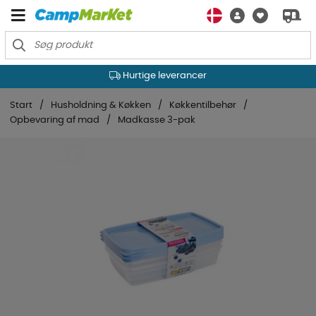
Hurtige leverancer
Start
Husholdning & Køkken
Køkkentilbehør
Opbevaring af mad
Madkasse 3-pak