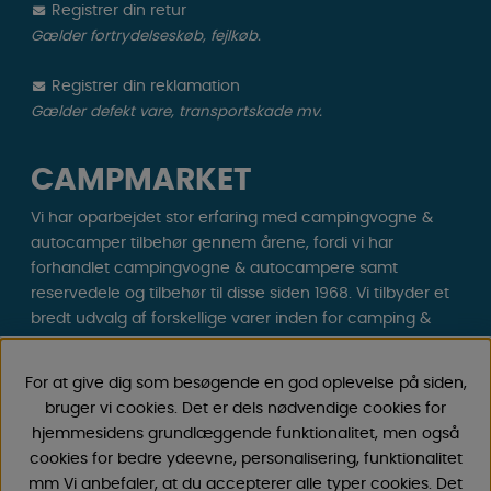
Registrer din retur
Gælder fortrydelseskøb, fejlkøb.
Registrer din reklamation
Gælder defekt vare, transportskade mv.
CAMPMARKET
Vi har oparbejdet stor erfaring med campingvogne &
autocamper tilbehør gennem årene, fordi vi har
forhandlet campingvogne & autocampere samt
reservedele og tilbehør til disse siden 1968. Vi tilbyder et
bredt udvalg af forskellige varer inden for camping &
fritid til gode priser med lave fragtomkostninger . Du vil
helt sikkert finde noget, du godt kan lide blandt vores
For at give dig som besøgende en god oplevelse på siden,
30.000 produkter!
bruger vi cookies. Det er dels nødvendige cookies for
hjemmesidens grundlæggende funktionalitet, men også
Følg os på Facebook og Instagram for inspiration,
cookies for bedre ydeevne, personalisering, funktionalitet
nyheder og eksklusive tilbud. Campinglivet begynder
mm Vi anbefaler, at du accepterer alle typer cookies. Det