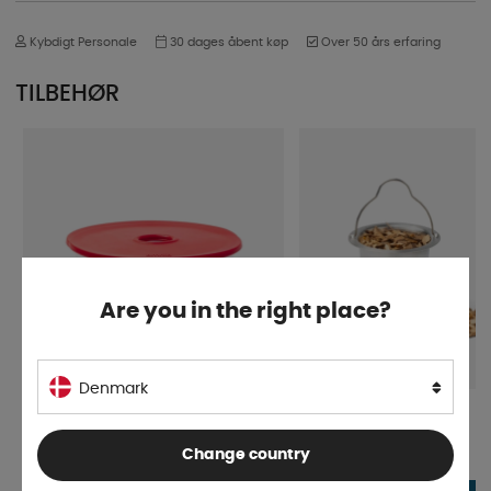
Kybdigt Personale
30 dages åbent køp
Over 50 års erfaring
TILBEHØR
Are you in the right place?
Denmark
Omnia silikone låg
Omnia Røgekop
Change country
På lager
På lager