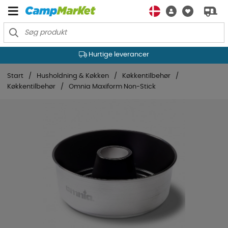
Hurtige leverancer
Start
Husholdning & Køkken
Køkkentilbehør
Køkkentilbehør
Omnia Maxiform Non-Stick