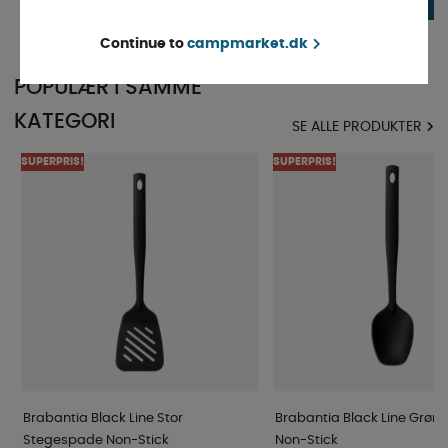
134 DKK
134 DKK
KØB!
Continue to
campmarket.dk
POPULÆR I SAMME
KATEGORI
SE ALLE PRODUKTER
SUPERPRIS!
SUPERPRIS!
Brabantia Black Line Stor
Brabantia Black Line Grøn
Stegespade Non-Stick
Non-Stick