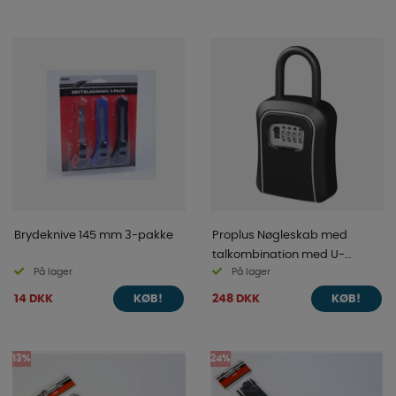
Brydeknive 145 mm 3-pakke
Proplus Nøgleskab med
talkombination med U-
På lager
På lager
beslag i metal
14 DKK
248 DKK
KØB!
KØB!
13%
24%