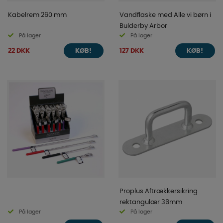
Kabelrem 260 mm
Vandflaske med Alle vi børn i
Bulderby Arbor
På lager
På lager
22 DKK
127 DKK
KØB!
KØB!
Proplus Aftrækkersikring
rektangulær 36mm
På lager
På lager