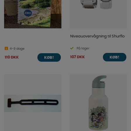
Niveauovervågning til Shurflo
På lager
4-9 dage
107 DKK
110 DKK
KØB!
KØB!