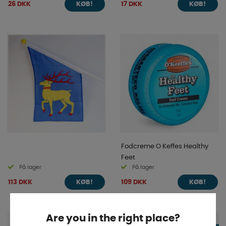
26 DKK
17 DKK
KØB!
KØB!
Fodcreme O Keffes Healthy
Feet
På lager
På lager
113 DKK
109 DKK
KØB!
KØB!
Are you in the right place?