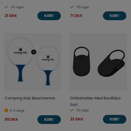
På lager
På lager
21 DKK
71 DKK
KØB!
KØB!
Camping Kidz Beachtennis
Drikkeholder Med Bordklips
Sort
På lager
4-9 dage
23 DKK
85 DKK
KØB!
KØB!