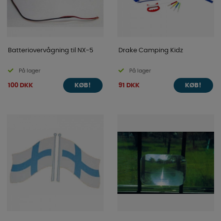
Batteriovervågning til NX-5
Drake Camping Kidz
På lager
På lager
100 DKK
91 DKK
KØB!
KØB!