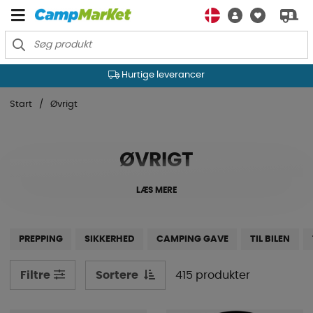
Hurtige leverancer
Start
Øvrigt
ØVRIGT
LÆS MERE
PREPPING
SIKKERHED
CAMPING GAVE
TIL BILEN
Sortere
415 produkter
Filtre