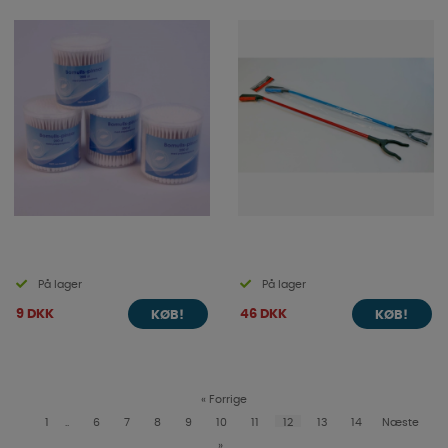
På lager
På lager
9 DKK
46 DKK
KØB!
KØB!
«
Forrige
1
..
6
7
8
9
10
11
12
13
14
Næste
»