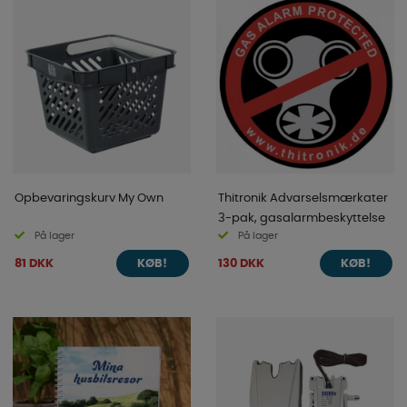
Opbevaringskurv My Own
Thitronik Advarselsmærkater
3-pak, gasalarmbeskyttelse
På lager
På lager
81 DKK
130 DKK
KØB!
KØB!