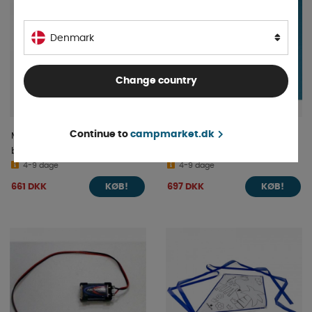
Denmark
Change country
Continue to
campmarket.dk
Milenco værdiskab til mobilt
Bevægelsesdetektor Hvid
brug
Kablet til NX-5 Alarm
4-9 dage
4-9 dage
661 DKK
697 DKK
KØB!
KØB!