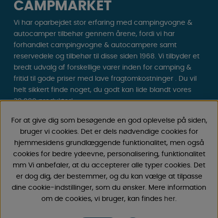
CAMPMARKET
Vi har oparbejdet stor erfaring med campingvogne &
autocamper tilbehør gennem årene, fordi vi har
forhandlet campingvogne & autocampere samt
reservedele og tilbehør til disse siden 1968. Vi tilbyder et
bredt udvalg af forskellige varer inden for camping &
fritid til gode priser med lave fragtomkostninger . Du vil
helt sikkert finde noget, du godt kan lide blandt vores
30.000 produkter!
For at give dig som besøgende en god oplevelse på siden,
Følg os på Facebook og Instagram for inspiration,
bruger vi cookies. Det er dels nødvendige cookies for
nyheder og eksklusive tilbud. Campinglivet begynder
hjemmesidens grundlæggende funktionalitet, men også
hos os!
cookies for bedre ydeevne, personalisering, funktionalitet
mm Vi anbefaler, at du accepterer alle typer cookies. Det
er dog dig, der bestemmer, og du kan vælge at tilpasse
dine cookie-indstillinger, som du ønsker. Mere information
om de cookies, vi bruger, kan findes
her
.