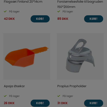
Flagsæt Finland 20*14cm
Forstørrelsesfolie til bagruden
150*200mm
På lager
På lager
42 DKK
85 DKK
KØB!
KØB!
Apaja Øsekar
Proplus Propholder
På lager
På lager
26 DKK
31 DKK
KØB!
KØB!