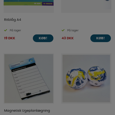
Ritblåg A4
På lager
På lager
19 DKK
43 DKK
KØB!
KØB!
Magnetisk Ugeplanlægning