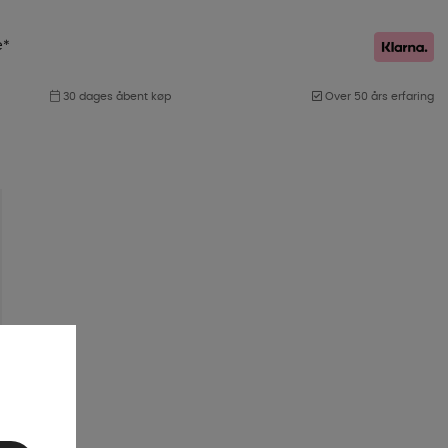
e*
30 dages åbent køp
Over 50 års erfaring