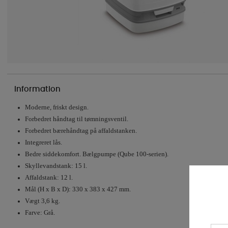
Information
Moderne, friskt design.
Forbedret håndtag til tømningsventil.
Forbedret bærehåndtag på affaldstanken.
Integreret lås.
Bedre siddekomfort. Bælgpumpe (Qube 100-serien).
Skyllevandstank: 15 l.
Affaldstank: 12 l.
Mål (H x B x D): 330 x 383 x 427 mm.
Vægt 3,6 kg.
Farve: Grå.