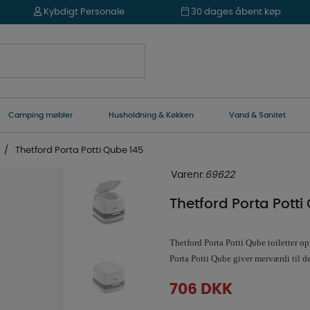
Kybdigt Personale
30 dages åbent køp
Camping møbler
Husholdning & Køkken
Vand & Sanitet
Thetford Porta Potti Qube 145
Varenr:
69622
Thetford Porta Potti
Thetford Porta Potti Qube toiletter opf
Porta Potti Qube giver merværdi til de
706
DKK