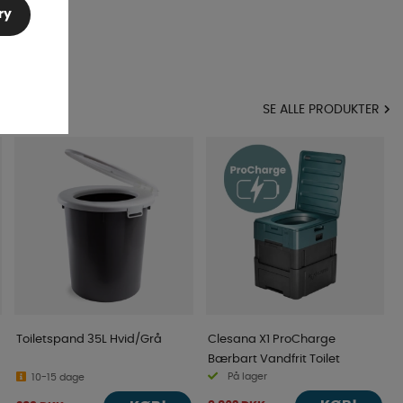
ry
EGORI
SE ALLE PRODUKTER
Toiletspand 35L Hvid/Grå
Clesana X1 ProCharge
Bærbart Vandfrit Toilet
På lager
10-15 dage