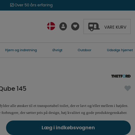
Over 50 års erfaring
VARE KURV
Hjem og indretning
Øvrigt
Outdoor
Udsalgs hjørnet
 Qube 145
ylder alle ønsker til et transportabel toilet, der er lavt og/eller mellem i højden.
 forbrugere, der sætter pris på design, høj kvalitet og gode produktegenskaber.
Læg i indkøbsvognen