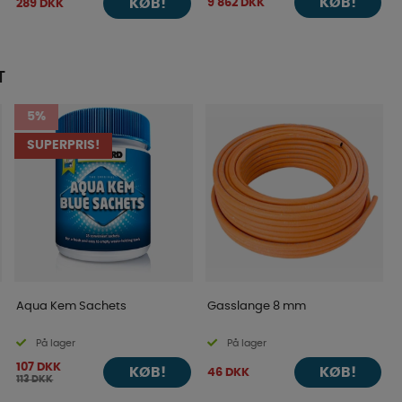
KØB!
9 862 DKK
KØB!
289 DKK
T
5%
SUPERPRIS!
Aqua Kem Sachets
Gasslange 8 mm
På lager
På lager
107 DKK
KØB!
KØB!
46 DKK
113 DKK