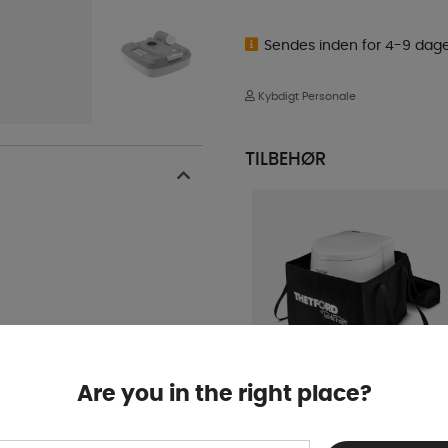
Sendes inden for 4-9 dag
Kybdigt Personale
TILBEHØR
Are you in the right place?
Taske til Porta Potti
165/365/565