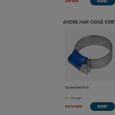
KØB!
299 DKK
ANDRE HAR OGSÅ KØB
Spændebånd
På lager
KØB!
fra 14 DKK