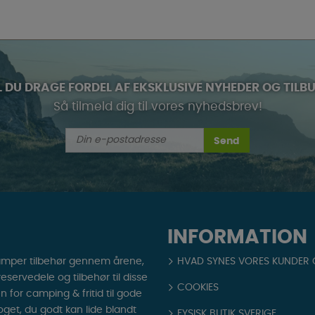
L DU DRAGE FORDEL AF EKSKLUSIVE NYHEDER OG TILB
Så tilmeld dig til vores nyhedsbrev!
Send
INFORMATION
amper tilbehør gennem årene,
HVAD SYNES VORES KUNDER
ervedele og tilbehør til disse
COOKIES
en for camping & fritid til gode
noget, du godt kan lide blandt
FYSISK BUTIK SVERIGE