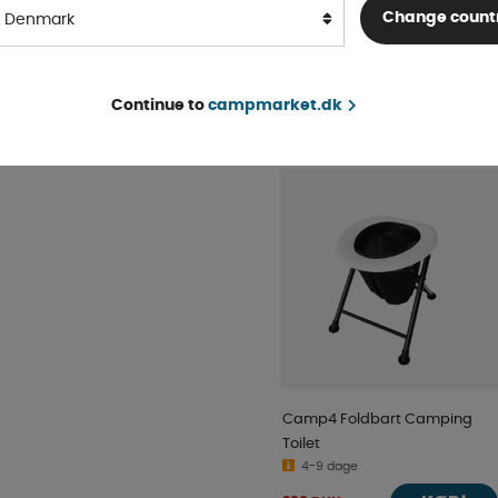
På lager
Change count
Denmark
KØB!
287 DKK
Continue to
campmarket.dk
POPULÆR I SAMME KAT
Camp4 Foldbart Camping
Toilet
4-9 dage