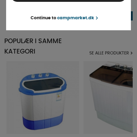
På lager
På lager
75 DKK
75 DKK
KØB!
Continue to
campmarket.dk
POPULÆR I SAMME
KATEGORI
SE ALLE PRODUKTER