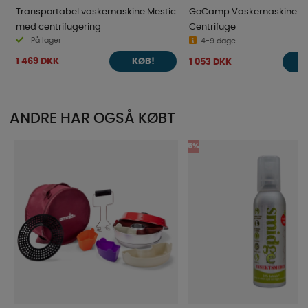
Transportabel vaskemaskine Mestic
GoCamp Vaskemaskine M
med centrifugering
Centrifuge
På lager
4-9 dage
1 469 DKK
1 053 DKK
KØB!
ANDRE HAR OGSÅ KØBT
5%