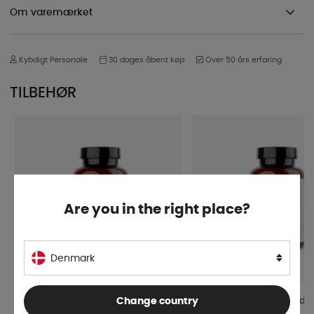
Om varemærket
Kybdigt Personale
30 dages åbent køp
Over 50 års erfaring
TILBEHØR
Are you in the right place?
Denmark
Biocool Wash vaskemiddel
Biocool Wash vaskemiddel
Change country