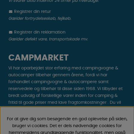
Vi svarer altid indenfor 24 timer på hverdage.
Registrer din retur
Gælder fortrydelseskøb, fejlkøb.
Registrer din reklamation
Gælder defekt vare, transportskade mv.
CAMPMARKET
Vi har oparbejdet stor erfaring med campingvogne &
autocamper tilbehør gennem årene, fordi vi har
forhandlet campingvogne & autocampere samt
reservedele og tilbehør til disse siden 1968. Vi tilbyder et
bredt udvalg af forskellige varer inden for camping &
fritid til gode priser med lave fragtomkostninger . Du vil
helt sikkert finde noget, du godt kan lide blandt vores
30.000 produkter!
For at give dig som besøgende en god oplevelse på siden,
bruger vi cookies. Det er dels nødvendige cookies for
Følg os på Facebook og Instagram for inspiration,
hjemmesidens grundlæggende funktionalitet, men også