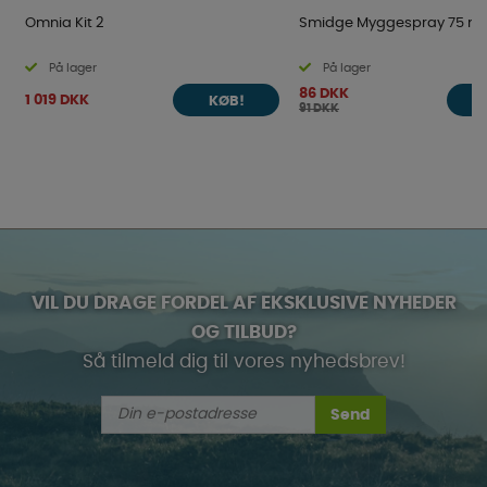
Omnia Kit 2
Smidge Myggespray 75 ml
På lager
På lager
86 DKK
1 019 DKK
KØB!
91 DKK
VIL DU DRAGE FORDEL AF EKSKLUSIVE NYHEDER
OG TILBUD?
Så tilmeld dig til vores nyhedsbrev!
Send