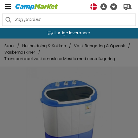
Hurtige leverancer
Start
Husholdning & Køkken
Vask Rengøring & Opvask
Vaskemaskiner
Transportabel vaskemaskine Mestic med centrifugering