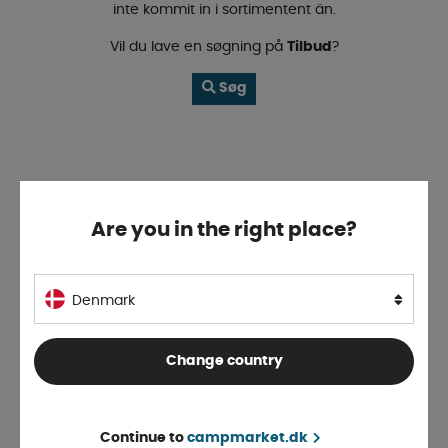
inte kommit in i sortimentent än.
Vil du lave en søgning på
Tilbud
?
Søg
Are you in the right place?
Denmark
Change country
Continue to
campmarket.dk