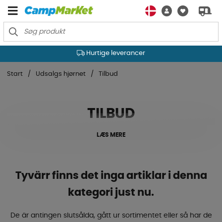
Hurtige leverancer
Start
Udsalgs hjørnet
Tilbud
TILBUD
LÆS MERE
Tyvärr finns det inga artiklar i denna
kategori just nu.
De är antingen slutsålda, gått ur sortimentet eller så har de