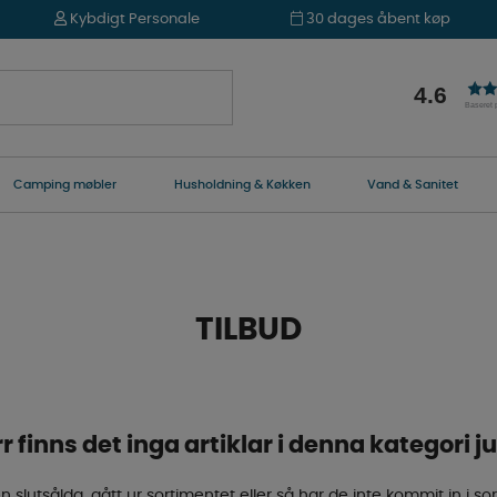
Kybdigt Personale
30 dages åbent køp
4.6
Baseret
Camping møbler
Husholdning & Køkken
Vand & Sanitet
TILBUD
r finns det inga artiklar i denna kategori ju
n slutsålda, gått ur sortimentet eller så har de inte kommit in i so