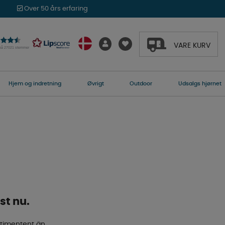
Over 50 års erfaring
VARE KURV
 på 27021 stemmer
Hjem og indretning
Øvrigt
Outdoor
Udsalgs hjørnet
st nu.
rtimentent än.