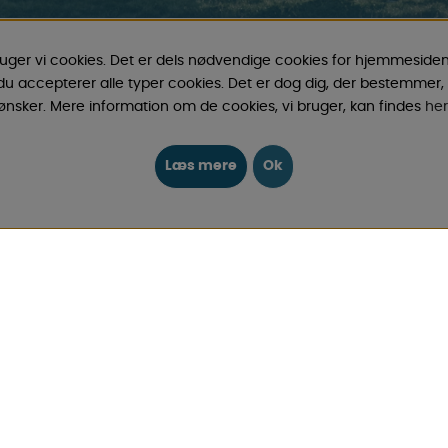
ruger vi cookies. Det er dels nødvendige cookies for hjemmeside
 du accepterer alle typer cookies. Det er dog dig, der bestemmer, 
INFORMATION
ønsker. Mere information om de cookies, vi bruger, kan findes
her
amper tilbehør gennem årene,
HVAD SYNES VORES KUNDER
Læs mere
Ok
ervedele og tilbehør til disse
COOKIES
en for camping & fritid til gode
noget, du godt kan lide blandt
FYSISK BUTIK SVERIGE
GAVEKORT
eksklusive tilbud.
OM OS
FAQ - ALMINDELIGE SPØRGS
KØBSBETINGELSER
Log ind