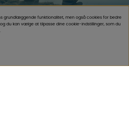
ns grundlæggende funktionalitet, men også cookies for bedre
og du kan vælge at tilpasse dine cookie-indstillinger, som du
KONTAKT
.
 OM OS?
Send e-post
Vi svarer altid indenfor 24 timer på
hverdage.
Registrer din retur
Gælder fortrydelseskøb, fejlkøb.
Registrer din reklamation
Gælder defekt vare, transportskade mv.
MÅL