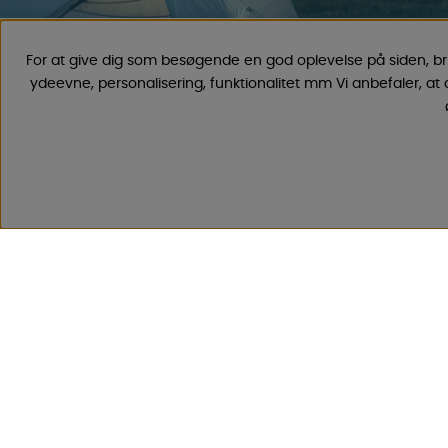
For at give dig som besøgende en god oplevelse på siden, b
ydeevne, personalisering, funktionalitet mm Vi anbefaler, at
CAMPMARKET
Vi har oparbejdet stor erfaring med campingvogne & autoc
fordi vi har forhandlet campingvogne & autocampere samt res
siden 1968. Vi tilbyder et bredt udvalg af forskellige varer ind
priser med lave fragtomkostninger . Du vil helt sikkert finde 
vores 30.000 produkter!
Følg os på Facebook og Instagram for inspiration, nyheder og 
Campinglivet begynder hos os!