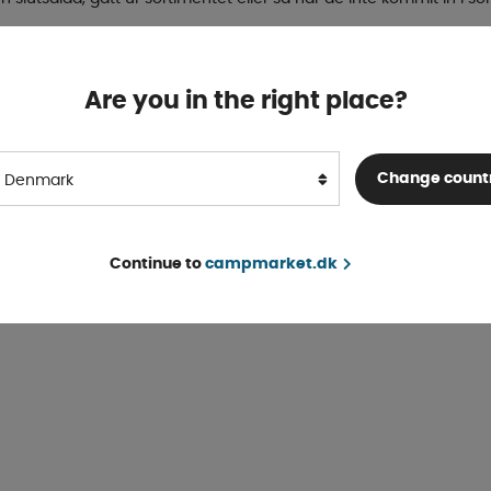
Vil du lave en søgning på
Tilbud
?
Søg
Are you in the right place?
Change count
Denmark
Continue to
campmarket.dk