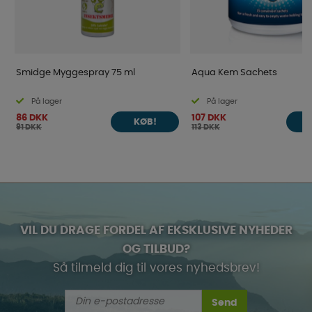
Smidge Myggespray 75 ml
Aqua Kem Sachets
På lager
På lager
86 DKK
107 DKK
KØB!
91 DKK
113 DKK
VIL DU DRAGE FORDEL AF EKSKLUSIVE NYHEDER
OG TILBUD?
Så tilmeld dig til vores nyhedsbrev!
Send