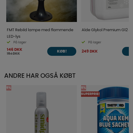
FMT Rebild lampe med flammende
Alde Glykol Premium G12 4 L
LED-lys
På lager
På lager
146 DKK
249 DKK
KØB!
154 DKK
ANDRE HAR OGSÅ KØBT
5%
5%
SUPERPRIS!