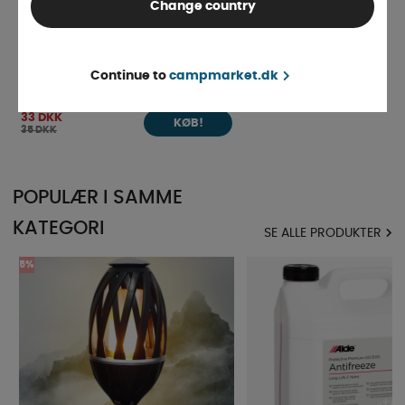
Change country
WeCamp jordspyd til bordlamperne
Continue to
campmarket.dk
Comet & Cosmo B1
På lager
33 DKK
KØB!
35 DKK
POPULÆR I SAMME
KATEGORI
SE ALLE PRODUKTER
5%