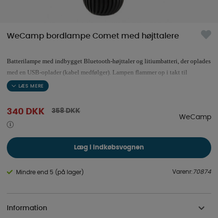
WeCamp bordlampe Comet med højttalere
Batterilampe med indbygget Bluetooth-højttaler og litiumbatteri, der oplades
med en USB-oplader (kabel medfølger). Lampen flammer op i takt til
musikken. Batteriets levetid (2-5 timer) afhænger af lydstyrken. Til inden- og
udendørs brug.
358
DKK
340
DKK
WeCamp
Læg i indkøbsvognen
Varenr:
70874
Mindre end 5 (på lager)
Information