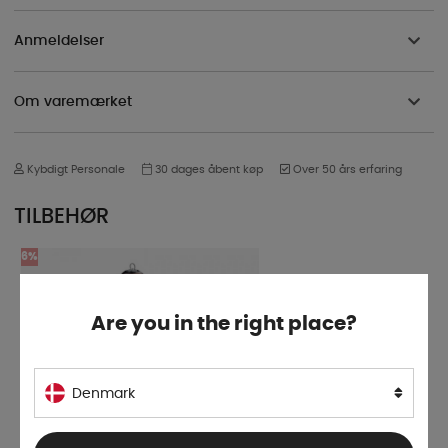
Anmeldelser
Om varemærket
Kybdigt Personale
30 dages åbent køp
Over 50 års erfaring
TILBEHØR
6%
Are you in the right place?
Denmark