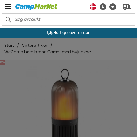
Hurtige leverancer
Start
Vinterartikler
WeCamp bordlampe Comet med højttalere
5