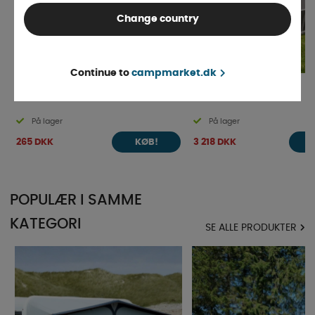
Change country
Continue to
campmarket.dk
Campella Stormbånd
Campella Annex High
På lager
På lager
265 DKK
3 218 DKK
KØB!
POPULÆR I SAMME
KATEGORI
SE ALLE PRODUKTER