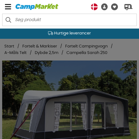
Hurtige leverancer
Start
Fortelt & Markiser
Fortelt Campingvogn
A-Måls Telt
Dybde 2,5m
Campella Sarah 250