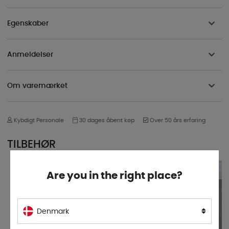
Egenskaber
Anmeldelser
Om varemærket
Kybdigt Personale
30 dages åbent køp
Over 50 års erfaring
TILBEHØR
Are you in the right place?
Denmark