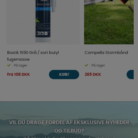
Bostik 1590 Grå / sort butyl
Campella Stormbånd
fugemasse
På lager
På lager
fra 108 DKK
265 DKK
KØB!
VIL DU DRAGE FORDEL AF EKSKLUSIVE NYHEDER
OG TILBUD?