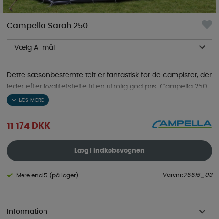
Campella Sarah 250
Vælg A-mål
Dette sæsonbestemte telt er fantastisk for de campister, der
leder efter kvalitetstelte til en utrolig god pris. Campella 250
har de ekstra kriterier, som et sæsonbestemt telt kræver.
11 174
DKK
Læg i indkøbsvognen
Varenr:
75515_03
Mere end 5 (på lager)
Information