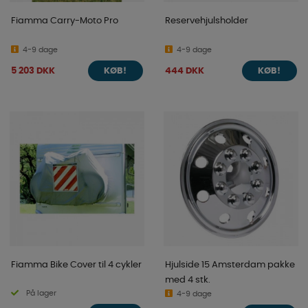
Fiamma Carry-Moto Pro
Reservehjulsholder
4-9 dage
4-9 dage
5 203 DKK
444 DKK
KØB!
KØB!
Fiamma Bike Cover til 4 cykler
Hjulside 15 Amsterdam pakke
med 4 stk.
På lager
4-9 dage