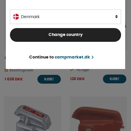
Denmark
Change country
Continue to
campmarket.dk
Campingvogn med display
Stopkile i sort 1,6 ton
På lager
Bestillingsvare
126 DKK
1 638 DKK
KØB!
KØB!