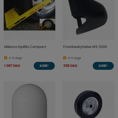
Milenco Hjullås Compact
Frontbeskyttelse WS 3000
4-9 dage
4-9 dage
1 087 DKK
358 DKK
KØB!
KØB!