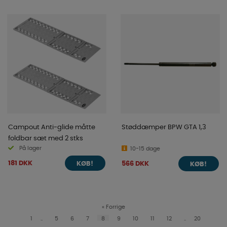
Campout Anti-glide måtte
Støddæmper BPW GTA 1,3
foldbar sæt med 2 stks
På lager
10-15 dage
181 DKK
566 DKK
KØB!
KØB!
«
Forrige
1
..
5
6
7
8
9
10
11
12
..
20