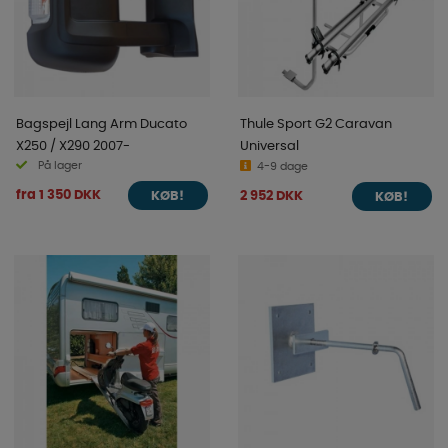
Bagspejl Lang Arm Ducato
Thule Sport G2 Caravan
X250 / X290 2007-
Universal
På lager
4-9 dage
fra 1 350 DKK
2 952 DKK
KØB!
KØB!