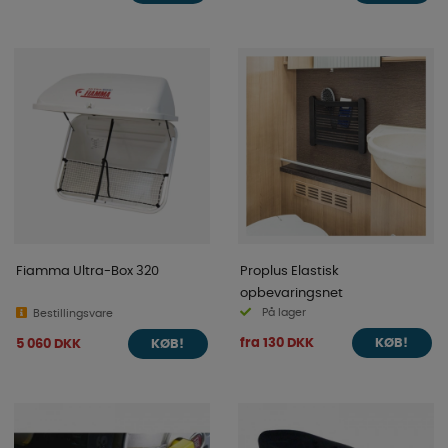
Fiamma Ultra-Box 320
Proplus Elastisk
opbevaringsnet
På lager
Bestillingsvare
fra 130 DKK
5 060 DKK
KØB!
KØB!