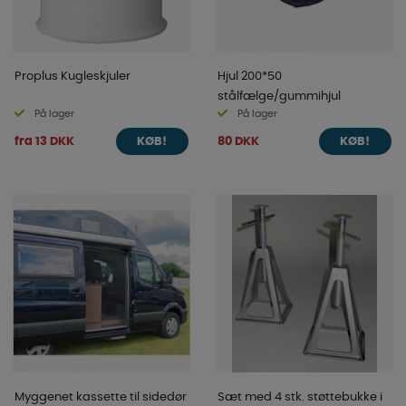
Proplus Kugleskjuler
Hjul 200*50
stålfælge/gummihjul
På lager
På lager
fra 13 DKK
80 DKK
KØB!
KØB!
Myggenet kassette til sidedør
Sæt med 4 stk. støttebukke i