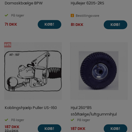
Damaskbælge BPW
Hjullejer 6205-2RS
På lager
Bestillingsvare
71 DKK
81 DKK
KØB!
KØB!
44%
Koblingshjælp Puller US-160
Hjul 260*85
stålfælge/luftgummihjul
På lager
På lager
187 DKK
187 DKK
KØB!
KØB!
334 DKK