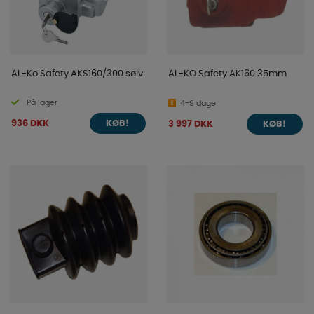
AL-Ko Safety AKS160/300 sølv
AL-KO Safety AK160 35mm
På lager
4-9 dage
936 DKK
3 997 DKK
KØB!
KØB!