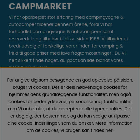
CAMPMARKET
Vi har oparbejdet stor erfaring med campingvogne &
autocamper tilbehør gennem årene, fordi vi har
forhandlet campingvogne & autocampere samt
reservedele og tilbehør til disse siden 1968. Vi tilbyder et
bredt udvalg af forskellige varer inden for camping &
fritid til gode priser med lave fragtomkostninger . Du vil
helt sikkert finde noget, du godt kan lide blandt vores
30.000 produkter!
For at give dig som besøgende en god oplevelse på siden,
Følg os på Facebook og Instagram for inspiration,
bruger vi cookies. Det er dels nødvendige cookies for
nyheder og eksklusive tilbud. Campinglivet begynder
hjemmesidens grundlæggende funktionalitet, men også
hos os!
cookies for bedre ydeevne, personalisering, funktionalitet
mm Vi anbefaler, at du accepterer alle typer cookies. Det
er dog dig, der bestemmer, og du kan vælge at tilpasse
dine cookie-indstillinger, som du ønsker. Mere information
om de cookies, vi bruger, kan findes
her
.