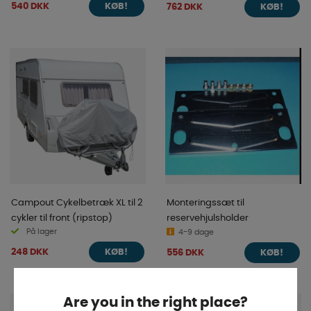
540 DKK
762 DKK
KØB!
KØB!
Campout Cykelbetræk XL til 2
Monteringssæt til
cykler til front (ripstop)
reservehjulsholder
På lager
4-9 dage
248 DKK
556 DKK
KØB!
KØB!
Are you in the right place?