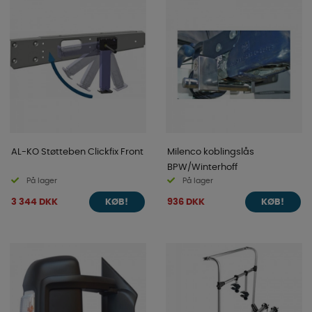
AL-KO Støtteben Clickfix Front
Milenco koblingslås
BPW/Winterhoff
På lager
På lager
3 344 DKK
936 DKK
KØB!
KØB!