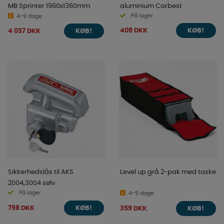
MB Sprinter 1960x1360mm
aluminium Carbest
På lager
4-9 dage
409 DKK
4 037 DKK
KØB!
KØB!
Sikkerhedslås til AKS
Level up grå 2-pak med taske
2004,3004 sølv
På lager
4-9 dage
798 DKK
359 DKK
KØB!
KØB!