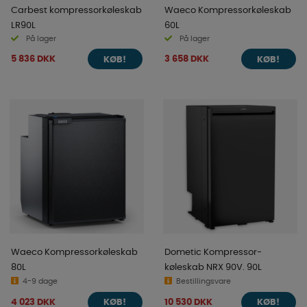
Carbest kompressorkøleskab
Waeco Kompressorkøleskab
LR90L
60L
På lager
På lager
5 836 DKK
3 658 DKK
KØB!
KØB!
Waeco Kompressorkøleskab
Dometic Kompressor-
80L
køleskab NRX 90V. 90L
4-9 dage
Bestillingsvare
4 023 DKK
10 530 DKK
KØB!
KØB!