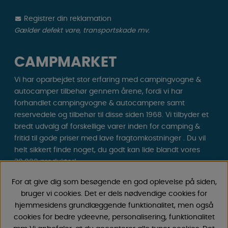
Registrer din reklamation
Gælder defekt vare, transportskade mv.
CAMPMARKET
Vi har oparbejdet stor erfaring med campingvogne &
autocamper tilbehør gennem årene, fordi vi har
forhandlet campingvogne & autocampere samt
reservedele og tilbehør til disse siden 1968. Vi tilbyder et
bredt udvalg af forskellige varer inden for camping &
fritid til gode priser med lave fragtomkostninger . Du vil
helt sikkert finde noget, du godt kan lide blandt vores
30.000 produkter!
For at give dig som besøgende en god oplevelse på siden,
Følg os på Facebook og Instagram for inspiration,
bruger vi cookies. Det er dels nødvendige cookies for
nyheder og eksklusive tilbud. Campinglivet begynder
hjemmesidens grundlæggende funktionalitet, men også
hos os!
cookies for bedre ydeevne, personalisering, funktionalitet