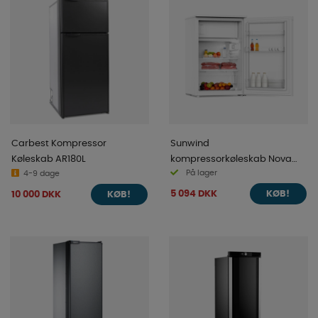
Carbest Kompressor
Sunwind
Køleskab AR180L
kompressorkøleskab Nova
På lager
4-9 dage
116l, 12/24V
5 094 DKK
10 000 DKK
KØB!
KØB!