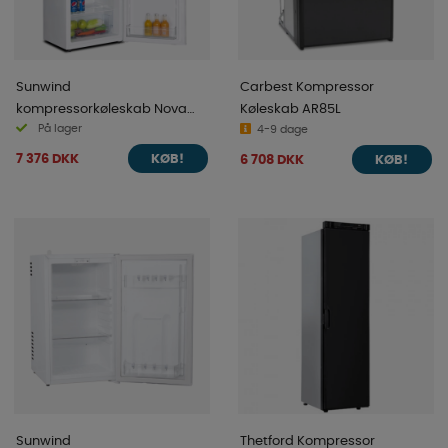
Sunwind
Carbest Kompressor
kompressorkøleskab Nova
Køleskab AR85L
På lager
222l, 12/24V
4-9 dage
7 376 DKK
6 708 DKK
KØB!
KØB!
Sunwind
Thetford Kompressor