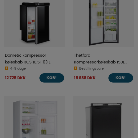
Dometic kompressor
Thetford
køleskab RCS 10.5T 83 L
Kompressorkøleskab 150L
4-9 dage
T2152-C
Bestillingsvare
12 725 DKK
15 688 DKK
KØB!
KØB!