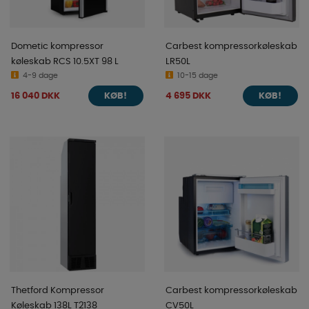
Dometic kompressor
Carbest kompressorkøleskab
køleskab RCS 10.5XT 98 L
LR50L
4-9 dage
10-15 dage
16 040 DKK
4 695 DKK
KØB!
KØB!
Thetford Kompressor
Carbest kompressorkøleskab
Køleskab 138L T2138
CV50L