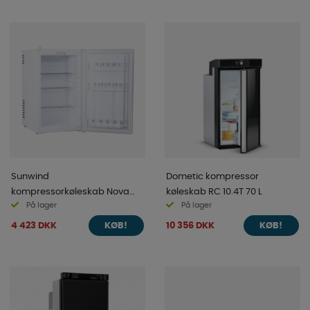
Sunwind
Dometic kompressor
kompressorkøleskab Nova
køleskab RC 10.4T 70 L
På lager
På lager
70l, 12/24V
4 423 DKK
10 356 DKK
KØB!
KØB!