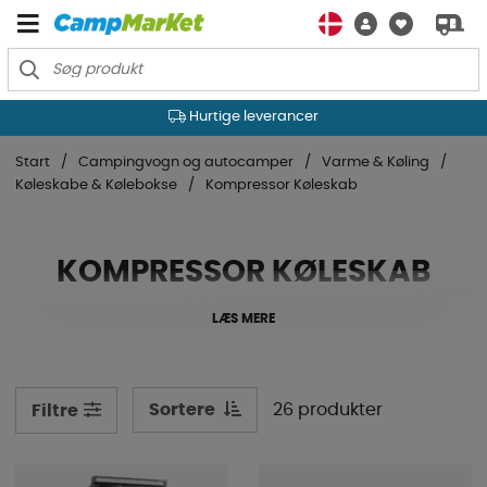
Hurtige leverancer
Start
Campingvogn og autocamper
Varme & Køling
Køleskabe & Kølebokse
Kompressor Køleskab
KOMPRESSOR KØLESKAB
LÆS MERE
Sortere
26 produkter
Filtre