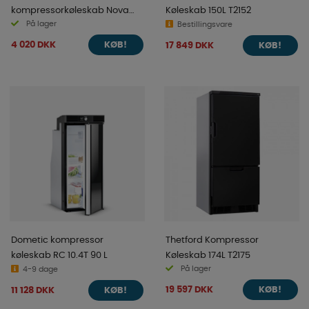
kompressorkøleskab Nova
Køleskab 150L T2152
På lager
50l, 12/24V
Bestillingsvare
4 020 DKK
17 849 DKK
KØB!
KØB!
Dometic kompressor
Thetford Kompressor
køleskab RC 10.4T 90 L
Køleskab 174L T2175
På lager
4-9 dage
19 597 DKK
11 128 DKK
KØB!
KØB!