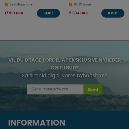
Bestillingsvare
10-15 dage
17 913 DKK
5 634 DKK
KØB!
KØB!
VIL DU DRAGE FORDEL AF EKSKLUSIVE NYHEDER
OG TILBUD?
Så tilmeld dig til vores nyhedsbrev!
Send
INFORMATION