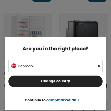
Are you in the right place?
Denmark
Sunwind
Waeco Kompressorkøleskab
kompressorkøleskab Nova
50L
På lager
På lager
132l, 12/24V
Change country
6 034 DKK
3 369 DKK
KØB!
KØB!
Continue to
campmarket.dk