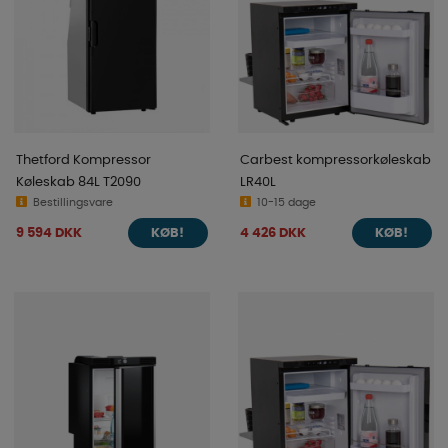
Thetford Kompressor
Carbest kompressorkøleskab
Køleskab 84L T2090
LR40L
Bestillingsvare
10-15 dage
9 594 DKK
4 426 DKK
KØB!
KØB!