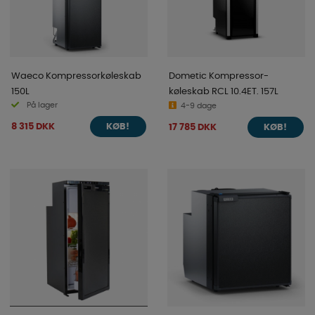
Waeco Kompressorkøleskab
Dometic Kompressor-
150L
køleskab RCL 10.4ET. 157L
På lager
4-9 dage
8 315 DKK
17 785 DKK
KØB!
KØB!