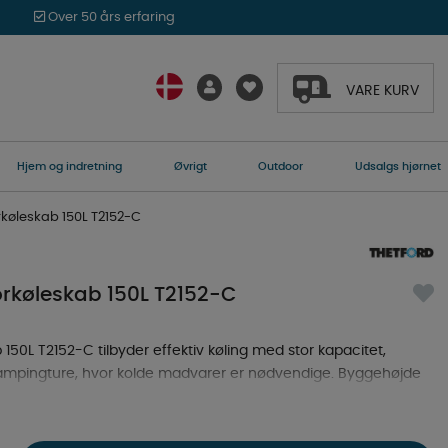
Over 50 års erfaring
VARE KURV
Hjem og indretning
Øvrigt
Outdoor
Udsalgs hjørnet
køleskab 150L T2152-C
rkøleskab 150L T2152-C
50L T2152-C tilbyder effektiv køling med stor kapacitet,
campingture, hvor kolde madvarer er nødvendige. Byggehøjde