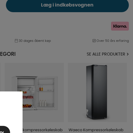
Læg i indkøbsvognen
30 dages åbent køp
Over 50 års erfaring
EGORI
SE ALLE PRODUKTER
Sunwind kompressorkøleskab
Waeco Kompressorkøleskab
ry