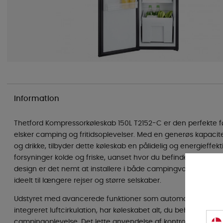
Information
Thetford Kompressorkøleskab 150L T2152-C er den perfekte f
elsker camping og fritidsoplevelser. Med en generøs kapac
og drikke, tilbyder dette køleskab en pålidelig og energieffekti
forsyninger kolde og friske, uanset hvor du befinder dig. Ta
design er det nemt at installere i både campingvogne og au
ideelt til længere rejser og større selskaber.
Udstyret med avancerede funktioner som automatisk temper
integreret luftcirkulation, har køleskabet alt, du behøver for
campingoplevelse. Det lette anvendelse af kontrolpanelet gø