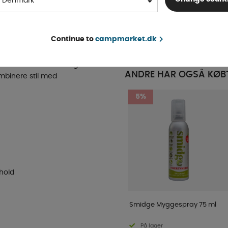
Denmark
Køleskab AR180L
uren både om dagen og
4-9 dage
t og energiforbruget,
KØB!
10 000 DKK
Continue to
campmarket.dk
au af komfort og
 til at håndtere mad og
ANDRE HAR OGSÅ KØB
mbinere stil med
5%
rhold
Smidge Myggespray 75 ml
På lager