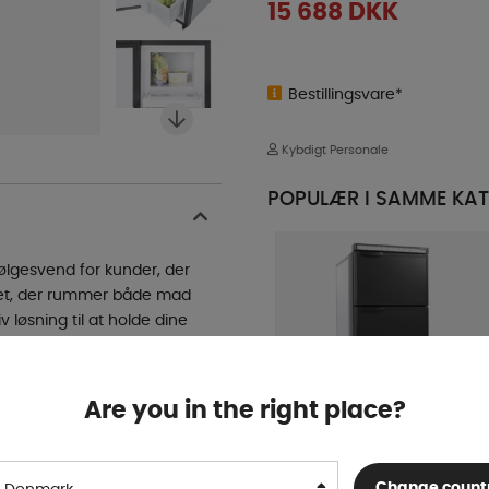
15 688
DKK
Bestillingsvare*
Kybdigt Personale
POPULÆR I SAMME KAT
ølgesvend for kunder, der
itet, der rummer både mad
v løsning til at holde dine
kket være sit kompakte
tocampere, hvilket gør det
Are you in the right place?
aturregulering og
 en bekvem
Carbest Kompressor
r, at du nemt kan justere
Change count