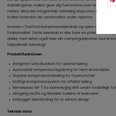
indstillingerne, hvilket giver dig fuld kontrol over temperat
natten. Med det integrerede nattelæg reduceres lydeniveaue
hvilket forbedrer din søvnkvalitet under rejserne.
Invester i Thetford Kompressorkøleskab og oplev et nyt nive
funktionalitet. Dette køleskab er ikke bare en praktisk løsning
drikke, men løfter også hele din campingoplevelse ved at ko
højtydende teknologi.
Produktfunktioner:
Integreret luftcirkulation for optimal køling
Automatisk temperaturregulering for nem anvendelse
Separat temperaturindstilling for fryserummet
Kraftigt kompressorsystem for effektiv køling
Klimaklasse SN-T for bæredygtig drift under forskellige fo
Aftagelig skuffe og fleksible holdere til fødevarer
Indbygget dørhåndtag for et stilrent design
Teknisk data