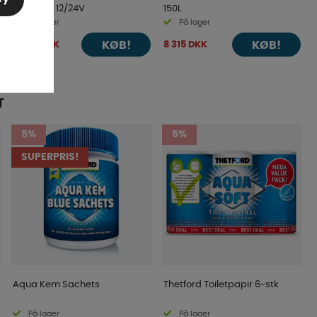
Nova 116l, 12/24V
150L
På lager
På lager
KØB!
KØB!
5 094 DKK
8 315 DKK
T
5%
5%
SUPERPRIS!
Aqua Kem Sachets
Thetford Toiletpapir 6-stk
På lager
På lager