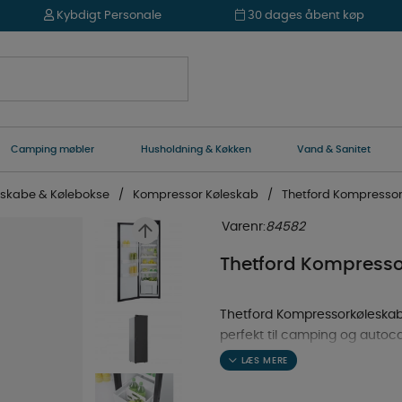
Kybdigt Personale
30 dages åbent køp
Camping møbler
Husholdning & Køkken
Vand & Sanitet
eskabe & Kølebokse
Kompressor Køleskab
Thetford Kompressor
Varenr:
84582
Thetford Kompresso
Thetford Kompressorkøleskab 1
perfekt til camping og auto
569 mm