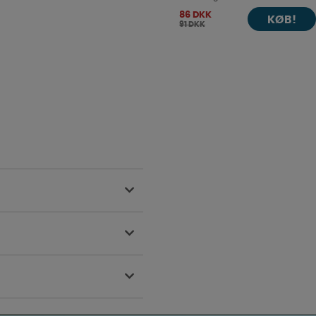
86 DKK
KØB!
91 DKK