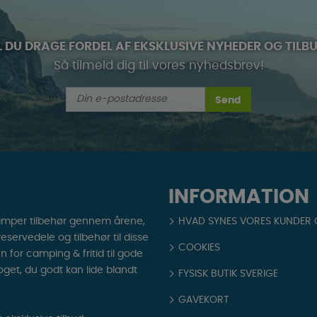
L DU DRAGE FORDEL AF EKSKLUSIVE NYHEDER OG TILB
Så tilmeld dig til vores nyhedsbrev!
Send
INFORMATION
amper tilbehør gennem årene,
HVAD SYNES VORES KUNDER
ervedele og tilbehør til disse
COOKIES
en for camping & fritid til gode
noget, du godt kan lide blandt
FYSISK BUTIK SVERIGE
GAVEKORT