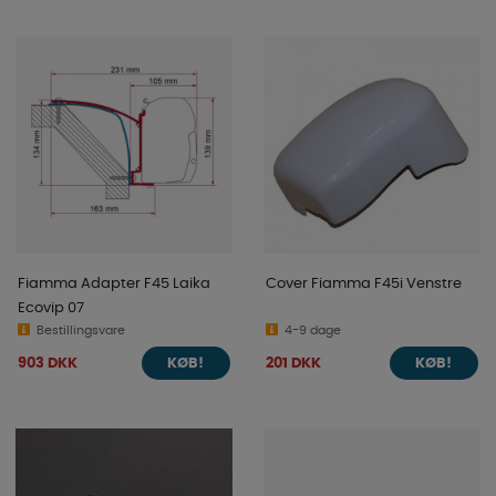
Fiamma Adapter F45 Laika
Cover Fiamma F45i Venstre
Ecovip 07
Bestillingsvare
4-9 dage
903 DKK
201 DKK
KØB!
KØB!