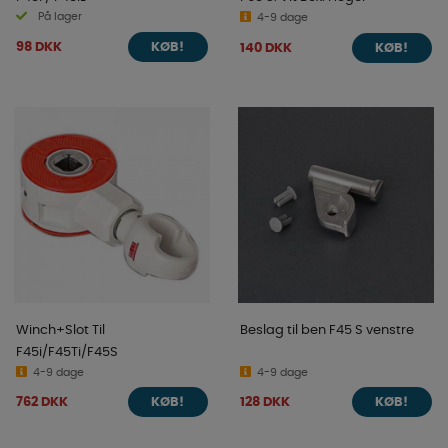
På lager
4-9 dage
98 DKK
140 DKK
KØB!
KØB!
Winch+Slot Til
Beslag til ben F45 S venstre
F45i/F45Ti/F45S
4-9 dage
4-9 dage
762 DKK
128 DKK
KØB!
KØB!