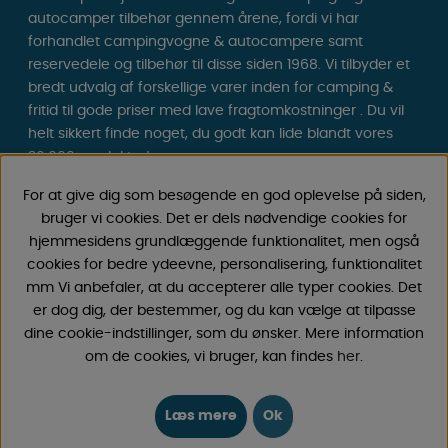
autocamper tilbehør gennem årene, fordi vi har
forhandlet campingvogne & autocampere samt
reservedele og tilbehør til disse siden 1968. Vi tilbyder et
bredt udvalg af forskellige varer inden for camping &
fritid til gode priser med lave fragtomkostninger . Du vil
helt sikkert finde noget, du godt kan lide blandt vores
30.000 produkter!
For at give dig som besøgende en god oplevelse på siden,
Følg os på Facebook og Instagram for inspiration,
bruger vi cookies. Det er dels nødvendige cookies for
nyheder og eksklusive tilbud. Campinglivet begynder
hjemmesidens grundlæggende funktionalitet, men også
hos os!
cookies for bedre ydeevne, personalisering, funktionalitet
mm Vi anbefaler, at du accepterer alle typer cookies. Det
er dog dig, der bestemmer, og du kan vælge at tilpasse
dine cookie-indstillinger, som du ønsker. Mere information
om de cookies, vi bruger, kan findes
her
.
Læs mere
Ok