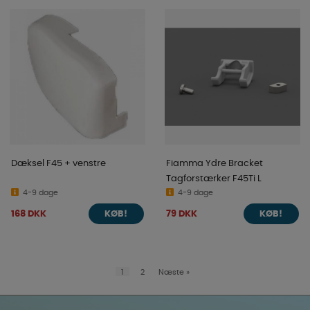
Dæksel F45 + venstre
Fiamma Ydre Bracket
Tagforstærker F45Ti L
4-9 dage
4-9 dage
168 DKK
79 DKK
KØB!
KØB!
1
2
Næste
»