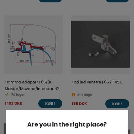
Fiamma Adapter F65/80
Fod led venstre F65 / F45IL
Master/Movano/Interstar H2-
På lager
L2/L3 97-2011
4-9 dage
1 103 DKK
188 DKK
KØB!
KØB!
Are you in the right place?