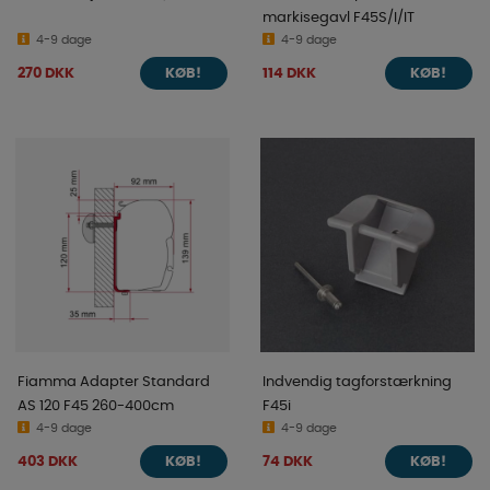
markisegavl F45S/I/IT
4-9 dage
4-9 dage
270 DKK
114 DKK
KØB!
KØB!
Fiamma Adapter Standard
Indvendig tagforstærkning
AS 120 F45 260-400cm
F45i
4-9 dage
4-9 dage
403 DKK
74 DKK
KØB!
KØB!