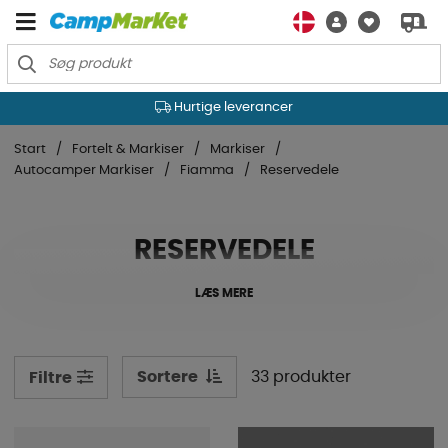
Hurtige leverancer
Start
Fortelt & Markiser
Markiser
Autocamper Markiser
Fiamma
Reservedele
RESERVEDELE
LÆS MERE
Sortere
33 produkter
Filtre