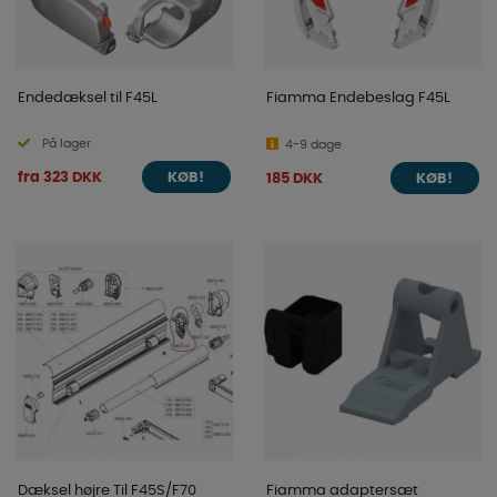
Endedæksel til F45L
Fiamma Endebeslag F45L
På lager
4-9 dage
fra 323 DKK
185 DKK
KØB!
KØB!
Dæksel højre Til F45S/F70
Fiamma adaptersæt