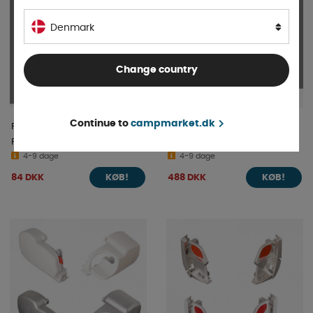
Denmark
Change country
Continue to
campmarket.dk
Fiamma Ögla Till Vev
Fiamma endedæksel højre til
F45S/TI/I Vit
F45S Hvid 2019-
4-9 dage
4-9 dage
84 DKK
488 DKK
KØB!
KØB!