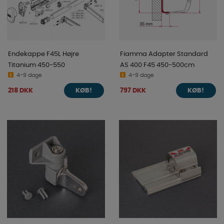
Endekappe F45L Højre
Fiamma Adapter Standard
Titanium 450-550
AS 400 F45 450-500cm
4-9 dage
4-9 dage
218 DKK
797 DKK
KØB!
KØB!