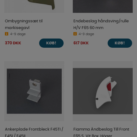
Ombygningssæt til
Endebeslag håndsving/rulle
markisegavl
H/V F65 60 mm
4-9 dage
4-9 dage
370 DKK
617 DKK
KØB!
KØB!
Ankerplade Frontbleck F45TI /
Fiamma Ändbeslag Till Front
F45I / F45IL
F65 S. Vit Box. Höger