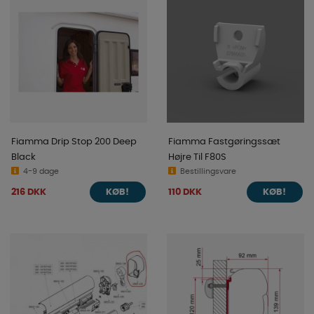
Fiamma Drip Stop 200 Deep
Fiamma Fastgøringssæt
Black
Højre Til F80S
4-9 dage
Bestillingsvare
216 DKK
110 DKK
KØB!
KØB!