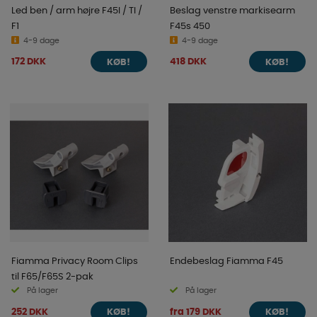
Led ben / arm højre F45I / TI /
Beslag venstre markisearm
F1
F45s 450
4-9 dage
4-9 dage
172 DKK
418 DKK
KØB!
KØB!
Fiamma Privacy Room Clips
Endebeslag Fiamma F45
til F65/F65S 2-pak
På lager
På lager
252 DKK
fra 179 DKK
KØB!
KØB!