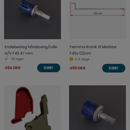
Endebeslag håndsving/rulle
Fiamma Krank til Markise
H/V F45 47 mm
F45s 123cm
På lager
4-9 dage
464 DKK
455 DKK
KØB!
KØB!