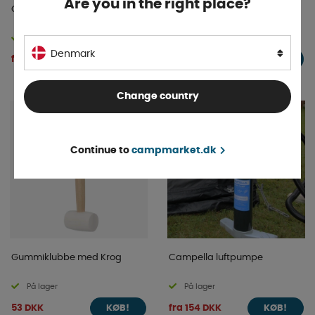
Are you in the right place?
Campella Air Termotag
Campella Air Verandastang
På lager
På lager
Denmark
fra 403 DKK
254 DKK
KØB!
KØB!
Change country
Continue to
campmarket.dk
Gummiklubbe med Krog
Campella luftpumpe
På lager
På lager
53 DKK
fra 154 DKK
KØB!
KØB!