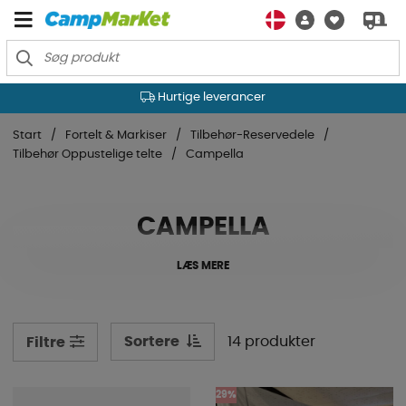
Hurtige leverancer
Start
Fortelt & Markiser
Tilbehør-Reservedele
Tilbehør Oppustelige telte
Campella
CAMPELLA
LÆS MERE
Sortere
14 produkter
Filtre
29%