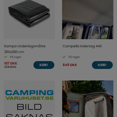
Kampa Underlagsmåtte
Campella Indertag 440
260x260 cm
På lager
På lager
107 DKK
649 DKK
KØB!
KØB!
335 DKK