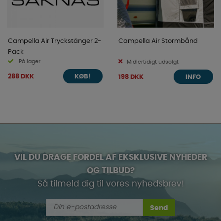
Campella Air Tryckstänger 2-
Campella Air Stormbånd
Pack
På lager
Midlertidigt udsolgt
288 DKK
198 DKK
KØB!
INFO
VIL DU DRAGE FORDEL AF EKSKLUSIVE NYHEDER
OG TILBUD?
Så tilmeld dig til vores nyhedsbrev!
Send