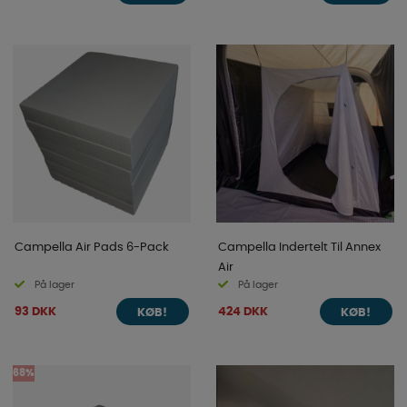
Campella Air Pads 6-Pack
Campella Indertelt Til Annex
Air
På lager
På lager
93 DKK
424 DKK
KØB!
KØB!
68%