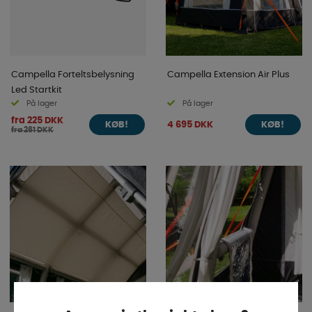
Campella Forteltsbelysning
Campella Extension Air Plus
Led Startkit
På lager
På lager
fra 225 DKK
4 695 DKK
KØB!
KØB!
fra 261 DKK