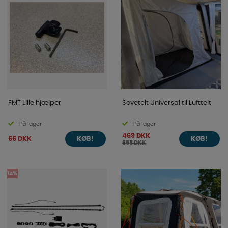
FMT Lille hjælper
Sovetelt Universal til Lufttelt
På lager
På lager
469 DKK
66 DKK
KØB!
KØB!
658 DKK
14%