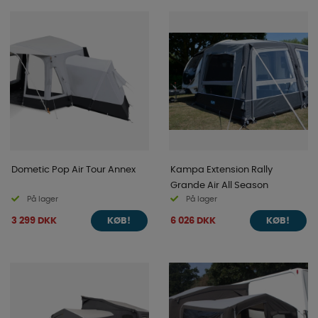
Dometic Pop Air Tour Annex
Kampa Extension Rally
Grande Air All Season
På lager
På lager
3 299 DKK
6 026 DKK
KØB!
KØB!