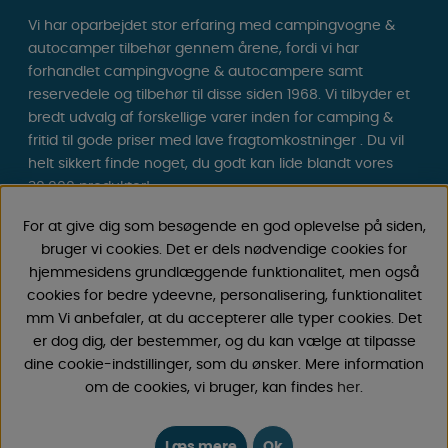
Vi har oparbejdet stor erfaring med campingvogne &
autocamper tilbehør gennem årene, fordi vi har
forhandlet campingvogne & autocampere samt
reservedele og tilbehør til disse siden 1968. Vi tilbyder et
bredt udvalg af forskellige varer inden for camping &
fritid til gode priser med lave fragtomkostninger . Du vil
helt sikkert finde noget, du godt kan lide blandt vores
30.000 produkter!
For at give dig som besøgende en god oplevelse på siden,
Følg os på Facebook og Instagram for inspiration,
bruger vi cookies. Det er dels nødvendige cookies for
nyheder og eksklusive tilbud. Campinglivet begynder
hjemmesidens grundlæggende funktionalitet, men også
hos os!
cookies for bedre ydeevne, personalisering, funktionalitet
mm Vi anbefaler, at du accepterer alle typer cookies. Det
er dog dig, der bestemmer, og du kan vælge at tilpasse
dine cookie-indstillinger, som du ønsker. Mere information
om de cookies, vi bruger, kan findes
her
.
Læs mere
Ok