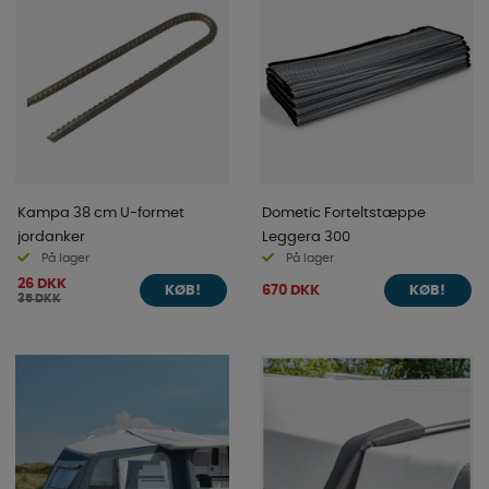
Kampa 38 cm U-formet
Dometic Forteltstæppe
jordanker
Leggera 300
På lager
På lager
26 DKK
670 DKK
KØB!
KØB!
35 DKK