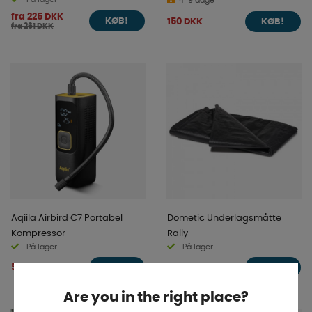
4-9 dage
fra 225 DKK
150 DKK
KØB!
KØB!
fra 261 DKK
Aqiila Airbird C7 Portabel
Dometic Underlagsmåtte
Kompressor
Rally
På lager
På lager
550 DKK
fra 268 DKK
KØB!
KØB!
Are you in the right place?