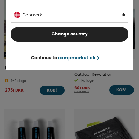
40%
Denmark
Change country
Continue to
campmarket.dk
Dometic Ace Pro Side Wing
Lumi-Link Led Belysning
Outdoor Revolution
På lager
4-9 dage
601 DKK
2 751 DKK
KØB!
KØB!
999 DKK