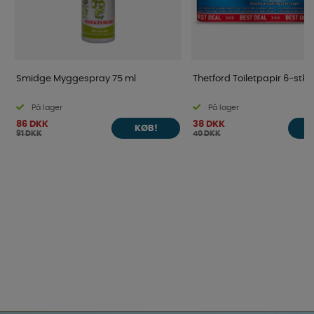
Smidge Myggespray 75 ml
Thetford Toiletpapir 6-stk
På lager
På lager
86 DKK
38 DKK
KØB!
91 DKK
40 DKK