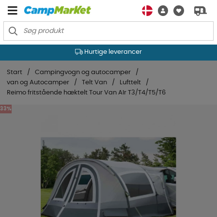
Hurtige leverancer
Start
Campingvogn og autocamper
van og Autocamper
Telt Van
Lufttelt
Reimo fritstående hæktelt Tour Van AIr T3/T4/T5/T6
33