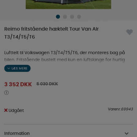
Reimo fritstående hæktelt Tour Van AIr
T3/T4/T5/T6
Lufttelt til Volkswagen T3/T4/T5/T6, der monteres bag på
bilen. Fritstående bustelt med kun en luftslange for hurtig
montering.
5 030
DKK
3 352
DKK
Varenr:
69943
Udgået
Information