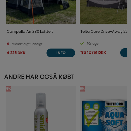
Campella Air 330 Lufttelt
Telta Core Drive-Away 260
På lager
Midlertidigt udsolgt
fra 12 751 DKK
4 225 DKK
INFO
ANDRE HAR OGSÅ KØBT
5%
5%